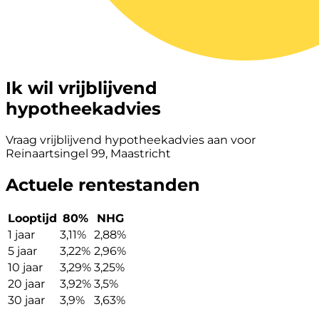
Ik wil vrijblijvend
hypotheekadvies
Vraag vrijblijvend hypotheekadvies aan voor
Reinaartsingel 99, Maastricht
Actuele rentestanden
Looptijd
80%
NHG
1 jaar
3,11%
2,88%
5 jaar
3,22%
2,96%
10 jaar
3,29%
3,25%
20 jaar
3,92%
3,5%
30 jaar
3,9%
3,63%