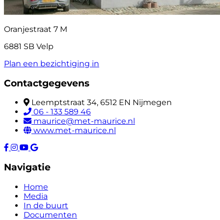
Oranjestraat 7 M
6881 SB Velp
Plan een bezichtiging in
Contactgegevens
Leemptstraat 34, 6512 EN Nijmegen
06 - 133 589 46
maurice@met-maurice.nl
www.met-maurice.nl
Navigatie
Home
Media
In de buurt
Documenten