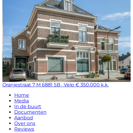
Oranjestraat 7 M
6881 SB · Velp
€ 350.000 k.k.
Home
Media
In de buurt
Documenten
Aanbod
Over ons
Reviews