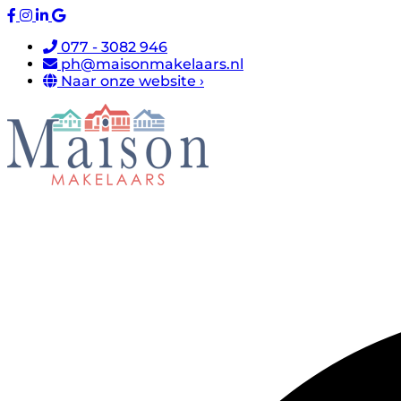
077 - 3082 946
ph@maisonmakelaars.nl
Naar onze website ›