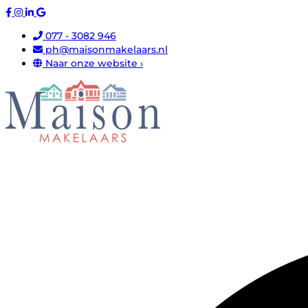
077 - 3082 946
ph@maisonmakelaars.nl
Naar onze website ›