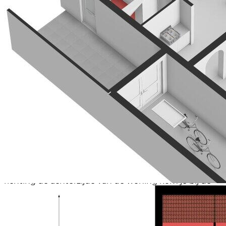
ALS JE BINNENKOMT
Eenmaal binnen word je ontvangen in de hal die
toegang biedt tot de toiletruimte, de meterkast en
de leefruimtes. Praktisch detail: de meterkast
beschikt tevens over een aansluiting op het
glasvezelnetwerk, zodat snel internet binnen
handbereik is.
IN DE WOONKAMER
Vanuit de hal stap je de woonkamer binnen. Hier valt
direct de prettige ruimte en de fijne lichtinval op. Aan
de voorzijde zorgen twee grote ramen ervoor dat het
daglicht rijkelijk naar binnen stroomt wat de ruimte
een open en aangename sfeer geeft. Er is volop
plaats voor een royale zithoek en een gezellige
eethoek waardoor dit een heerlijke leefruimte vormt
voor het hele gezin. Wanneer je verder doorloopt
richting de achterzijde van de woning kom je bij de
fraaie serre. Dit is zonder twijfel de mooiste plek van
de woning. Hier geniet je van een prachtig uitzicht op
de tuin en via de dubbel openslaande deuren lopen
binnen en buiten naadloos in elkaar over. Een