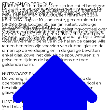
STAAT VAN ONDERHOUD:
Bruto en netto maandlasten zijn indicatief berekend
De staat van onderhoud van de woning is goed. De
op een hypotheek van € 358.030 (totaal € 368.030
woning is netjes onderhouden maar wel toe aan
minus eigen inleg € 10.000), een rente van 3.25%
modernisering.
(met NHG, laagste 10-jaars rente, gecontroleerd op
08-08-2026), looptijd 30 jaar (annuïteit, volledige
VERWARMING & ISOLATIE:
aflossing). Netto is na geschat belastingvoordeel over
Verwarming geschiedt door middel van een Vaillant
de rente (40,4%). Dit is geen advies; er kunnen geen
CV ketel (2024). Op de begane grond ligt bijna overal
rechten aan worden ontleend.
vloerverwarming behalve in de hal en de garage. Alle
ramen beneden zijn voorzien van dubbel glas en de
ramen op de verdieping en in de garage bevatten
enkel glas. Zowel het dak als de spouwmuren zijn
geïsoleerd tijdens de bouw volgens de toen
geldende norm.
NUTSVOORZIENINGEN:
De woning is rechtstreeks aangesloten op de
openbare leidingen voor water, energie en riool en
beschikt over een aansluiting op het kabel- en
glasvezelnetwerk.
LIJST ROERENDE ZAKEN & VRAGENLIJST
WETTELIJKE INFORMATIEPLICHT: