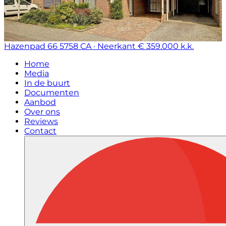
Hazenpad 66
5758 CA · Neerkant
€ 359.000 k.k.
Home
Media
In de buurt
Documenten
Aanbod
Over ons
Reviews
Contact