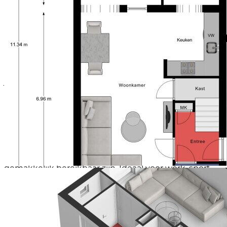
te grazen met het bos als prachtig decor op de
Soort garage
Aangebouwde stenen garage
achtergrond. Het is de ideale plek voor een frisse
Capaciteit (garage)
1
ochtendwandeling, een rondje met de hond of een
Voorzieningen (garage)
Vliering en stromend
stukje hardlopen in de natuur. Je wandelt er zo
stromend water
naartoe zonder oversteken, zonder drukte, gewoon
Soort parkeergelegenheid
Op eigen terrein
vanuit je voordeur. Toch is ook het dorpshart dichtbij.
Binnen enkele minuten sta je bij de kleine
supermarkt, het dorpscafé of de basisschool. Alles wat
je dagelijks nodig hebt ligt letterlijk om de hoek. Voor
de grotere wekelijkse boodschappen kun je terecht
in het nabijgelegen Meijel of Liessel waar je een ruim
aanbod aan winkels vindt. Ook aan gezinnen met
opgroeiende kinderen is gedacht: er bevinden zich
diverse middelbare scholen op ongeveer een half uur
fietsen. En moet je de snelweg op? Binnen een paar
minuten rijd je de A67 op waardoor steden als
Eindhoven, Venlo en zelfs Duitsland snel en
gemakkelijk bereikbaar zijn. Ideaal voor werk, sport,
studie en uitstapjes.
LATEN WE OP DE BEGANE GROND GAAN BEGINNEN
Je parkeert de auto gemakkelijk op de eigen oprit
onder de carport en loopt vervolgens naar de
voordeur.