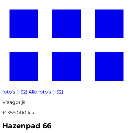
foto's (+52)
Alle foto's (+52)
Vraagprijs
€ 359.000 k.k.
Hazenpad 66