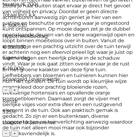
taxatie (€ 700)
Zodra je naar buiten stapt ervaar je direct het gevoel
van vrijheid en privacy. Doordat er geen directe
Totaal incl. k.k.
achterburen aanwezig zijn geniet je hier van een
rustige en beschutte omgeving waar je ongestoord
€ 368.030
kunt ontspannen. Op mooie dagen zet je de dubbel
openslaande deuren van de serre wagenwijd open en
Hypotheekbedrag
loopt binnen moeiteloos over in buiten. Vanuit de
serre heb je een prachtig uitzicht over de tuin terwijl
€ 358.030
er achterin nog een sfeervol prieel ligt waar je juist op
Eigen inleg
warme dagen een heerlijk plekje in de schaduw
vindt. Waar je ook gaat zitten overal ervaar je de rust
€ 10.000
en het groene karakter van deze fijne tuin.
Liefhebbers van bloemen en tuinieren kunnen hier
Spaargeld / overwaarde
hun hart ophalen. De tuin wordt op kleurrijke wijze
aangekleed door prachtig bloeiende rozen,
−
+
weelderige hortensia's en opvallende oranje
trompetbloemen. Daarnaast zorgt de vijver met
Rente
sierlijke visjes voor extra sfeer en een rustgevend
element in de tuin. Ook aan praktisch gemak is
3.25%
gedacht. Zo zijn er een buitenkraan, diverse
stopcontacten en tuinverlichting aanwezig waardoor
Laagste 10-jaars rente
de tuin niet alleen mooi maar ook bijzonder
gebruiksvriendelijk is.
−
+