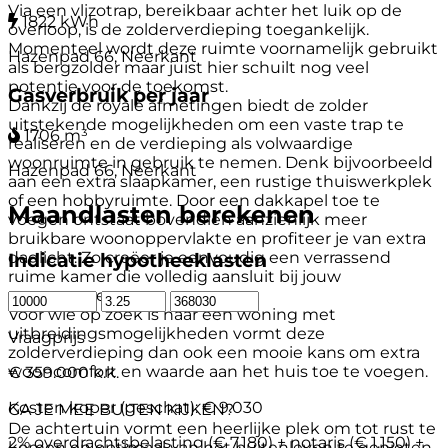
Via een vlizotrap, bereikbaar achter het luik op de
1822 kWh
overloop, is de zolderverdieping toegankelijk.
Momenteel wordt deze ruimte voornamelijk gebruikt
Hazenpad 66, Neerkant
als bergzolder maar juist hier schuilt nog veel
potentie voor de toekomst.
Gasverbruik per jaar
Dankzij de royale afmetingen biedt de zolder
uitstekende mogelijkheden om een vaste trap te
1706 m³
realiseren en de verdieping als volwaardige
woonruimte in gebruik te nemen. Denk bijvoorbeeld
Hazenpad 66, Neerkant
aan een extra slaapkamer, een rustige thuiswerkplek
of een hobbyruimte. Door een dakkapel toe te
Maandlasten berekenen
voegen ontstaat bovendien aanzienlijk meer
bruikbare woonoppervlakte en profiteer je van extra
daglicht. Zo creëer je eenvoudig een verrassend
Indicatie hypotheeklasten
ruime kamer die volledig aansluit bij jouw
woonwensen.
Voor wie op zoek is naar een woning met
uitbreidingsmogelijkheden vormt deze
Vraagprijs
zolderverdieping dan ook een mooie kans om extra
wooncomfort en waarde aan het huis toe te voegen.
€ 359.000 k.k.
Kosten koper (geschat):
€ 9.030
GA JE MEE BUITEN KIJKEN?
De achtertuin vormt een heerlijke plek om tot rust te
2% overdrachtsbelasting (€ 7.180) + notaris (€ 1.150) +
komen en optimaal van het buitenleven te genieten.