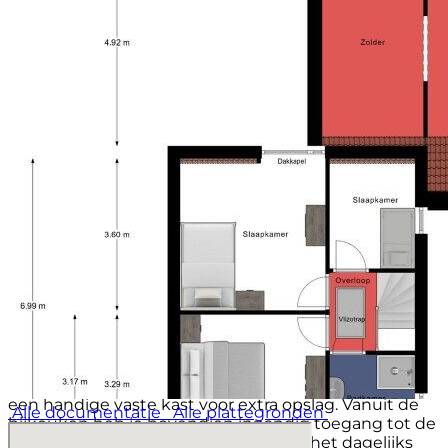
heerlijke plek om te ontspannen, te lezen of samen
te genieten van lange zomeravonden.
KIJKJE IN DE KEUKEN
De open keuken sluit mooi aan op de woonkamer en
is praktisch ingericht. De keuken beschikt over een
vierpits gasfornuis met afzuigkap, een vaatwasser en
een koelkast. Daarnaast is er meer dan voldoende
bergruimte aanwezig. Over de indeling is goed
nagedacht: zo beschikt de hoekkast over een handig
draaiplateau, zijn er diverse praktische lades
geïntegreerd in de kasten en bevindt zich boven de
afzuigkap een slim kruidenrekje. Het kunststof
werkblad is onderhoudsvriendelijk en eenvoudig
schoon te houden terwijl de betegelde achterwand
zorgt voor een nette uitstraling.
Achter de keuken bevindt zich de praktische
bijkeuken. Hier is de witgoedopstelling op
comfortabele hoogte geplaatst en blijft er nog
voldoende ruimte over voor bijvoorbeeld een extra
koelkast of vriezer. Ook beschikt deze ruimte over
een handige vaste kast voor extra opslag. Vanuit de
Alle documentatie
Alle plattegronden
bijkeuken heb je bovendien inpandig toegang tot de
garage wat zorgt voor extra gemak in het dagelijks