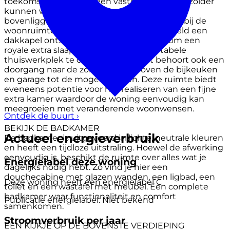
toekomst. Zo zou hier een vaste trap naar de zolder
kunnen worden gerealiseerd waardoor je de
bovenliggende verdieping kunt betrekken bij de
woonruimte. In combinatie met bijvoorbeeld een
dakkapel ontstaat hier de mogelijkheid om een
royale extra slaapkamer of een comfortabele
thuiswerkplek te creëren. Daarnaast behoort ook een
doorgang naar de zolderruimte boven de bijkeuken
en garage tot de mogelijkheden. Deze ruimte biedt
eveneens potentie voor het realiseren van een fijne
extra kamer waardoor de woning eenvoudig kan
meegroeien met veranderende woonwensen.
Ontdek de buurt
›
BEKIJK DE BADKAMER
Actueel energieverbruik
De badkamer is uitgevoerd in lichte, neutrale kleuren
en heeft een tijdloze uitstraling. Hoewel de afwerking
eenvoudig is, beschikt de ruimte over alles wat je
Energielabel deze woning
dagelijks nodig hebt. Zo vind je hier een
douchecabine met glazen wanden, een ligbad, een
Deze woning heeft een energielabel
C
toilet en een wastafel met meubel. Een complete
badkamer waar functionaliteit en comfort
Publicatie energielabel: Niet bekend
samenkomen.
Stroomverbruik per jaar
EEN KIJKJE OP DE BOVENSTE VERDIEPING