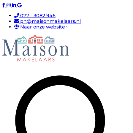
077 - 3082 946
ph@maisonmakelaars.nl
Naar onze website ›