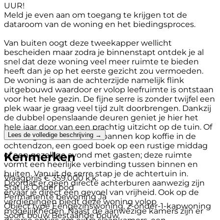
UUR!
Meld je even aan om toegang te krijgen tot de
dataroom van de woning en het biedingsproces.
Van buiten oogt deze tweekapper wellicht
bescheiden maar zodra je binnenstapt ontdek je al
snel dat deze woning veel meer ruimte te bieden
heeft dan je op het eerste gezicht zou vermoeden.
De woning is aan de achterzijde namelijk flink
uitgebouwd waardoor er volop leefruimte is ontstaan
voor het hele gezin. De fijne serre is zonder twijfel een
plek waar je graag veel tijd zult doorbrengen. Dankzij
de dubbel openslaande deuren geniet je hier het
hele jaar door van een prachtig uitzicht op de tuin. Of
Lees de volledige beschrijving →
het nu gaat om een ontspannen kop koffie in de
ochtendzon, een goed boek op een rustige middag
Kenmerken
of een gezellige avond met gasten; deze ruimte
vormt een heerlijke verbinding tussen binnen en
buiten. Vanuit de serre stap je de achtertuin in.
Vraagprijs
€ 359.000 k.k.
Doordat er geen directe achterburen aanwezig zijn
Status
Onder bod
ervaar je direct een gevoel van vrijheid. Ook op de
Permanente bewoning
Ja
verdiepingen biedt deze woning volop
Object type
Eengezinswoning, 2-onder-1-kapwoning
mogelijkheden. Naast de aanwezige kamers zijn er
Soort bouw
Bestaande bouw