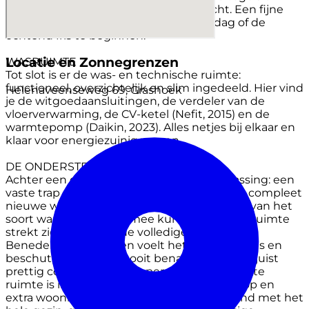
heeft een draaikiepraam voor frisse lucht. Een fijne
plek om te ontspannen na een lange dag of de
ochtend fris te beginnen.
Locatie en Zonnegrenzen
WASRUIMTE
Tot slot is er de was- en technische ruimte:
functioneel, overzichtelijk en slim ingedeeld. Hier vind
Helenaveenseweg 69, Grashoek
je de witgoedaansluitingen, de verdeler van de
vloerverwarming, de CV-ketel (Nefit, 2015) en de
warmtepomp (Daikin, 2023). Alles netjes bij elkaar en
klaar voor energiezuinig wonen.
DE ONDERSTE VERDIEPING (KELDER)
Achter een deur in de hal schuilt een verrassing: een
vaste trap naar beneden brengt je naar een compleet
nieuwe woonlaag. Een kelder maar dan één van het
soort waar je écht iets mee kunt. Want deze ruimte
strekt zich uit onder de volledige woning.
Beneden aangekomen voelt het meteen knus en
beschut, nooit koud, nooit benauwend maar juist
prettig constant van temperatuur. De grootste
ruimte is ingericht als een sfeervolle bioscoop en
extra woonkamer of fijne chillplek. Filmavond met het