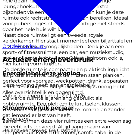
hele gezin, gamen met vrienden, een rustige
loungehoek… het kan hier allemaal. En extra
bijzonder: via een stalen luik in de tuin kun je deze
ruimte ook rechtstreeks van buiten bereiken. Ideaal
voor pubers, logés of hobby’s waarbij je niet steeds
door het hele huis wilt lopen.
Naast deze ruimte ligt een tweede, royale
kelderkamer. Hier staat momenteel een biljarttafel en
Ontdek de buurt
›
je ziet meteen de mogelijkheden. Denk je aan een
sport- of fitnessruimte, een bar, een muziekstudio,
Actueel energieverbruik
atelier of grote hobbykamer? Wat je droom ook is,
hier kan hij vorm krijgen.
De derde ruimte is compacter en praktisch ingericht
Energielabel deze woning
als provisieruimte. Langs de muren staan planken,
perfect voor voorraad, weckpotten, drank, apparaten
Deze woning heeft een energielabel
A
of dat keukengerei dat je niet dagelijks nodig hebt.
Alles overzichtelijk en opgeruimd.
Publicatie energielabel: 12-01-2026
De vierde ruimte is jarenlang gebruikt als
hobbyruimte. Een plek om te knutselen, klussen,
Stroomverbruik per jaar
verzamelen of gewoon lekker te rommelen zonder
dat iemand er last van heeft.
6981 kWh
Samen vormen deze vier ruimtes een extra woonlaag
die echt iets toevoegt. Altijd aangenaam van
Helenaveenseweg 69, Grashoek
temperatuur: koel in de zomer, comfortabel in de