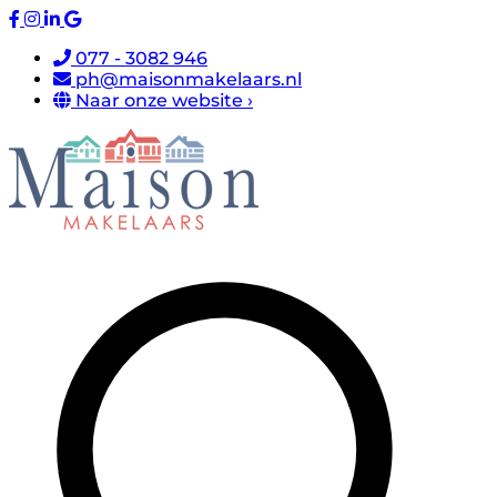
077 - 3082 946
ph@maisonmakelaars.nl
Naar onze website ›