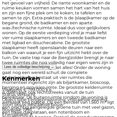
het gevoel van vrijheid. De riante woonkamer en de
ruime keuken vormen samen het hart van het huis
en zijn een fijne plek om te koken, te tafelen en
samen te zijn. Extra praktisch is de (slaap)kamer op de
begane grond, de badkamer en een aparte
was-/technische ruimte. Ideaal dus voor gelijkvloers
wonen. Op de eerste verdieping vind je maar liefst
vier ruime slaapkamers en een tweede badkamer
met ligbad en douchecabine. De grootste
slaapkamer heeft openslaande deuren naar een
balkon van waaruit je een fijn uitzicht hebt over de
tuin. De vaste trap naar de (berg)zolder brengt je naar
twee ruimtes die nog volledig naar eigen wens zijn in
Lees de volledige beschrijving →
te delen. Maar dit is nog niet alles! Onder de woning
gaat nog een wereld schuil: de complete
Kenmerken
onderkeldering bestaat uit vier ruimtes die
momenteel ingericht zijn als biljartkamer, bioscoop,
berging en provisieruimte. De grootste kelderruimte
Vraagprijs
€ 799.000 k.k.
is daarnaast ook rechtstreeks vanuit de tuin
Status
Verkocht
bereikbaar. De buitenruimte rondom de woning is
Object type
Eengezinswoning, vrijstaande woning
werkelijk een plaatje. Op een perceel van 1.560 m² ligt
Soort bouw
Bestaande bouw
een prachtig aangelegde groene tuin met veel gazon,
Bouwjaar
1995
een fraaie dakplataan, een notenboom en
Energielabel
A