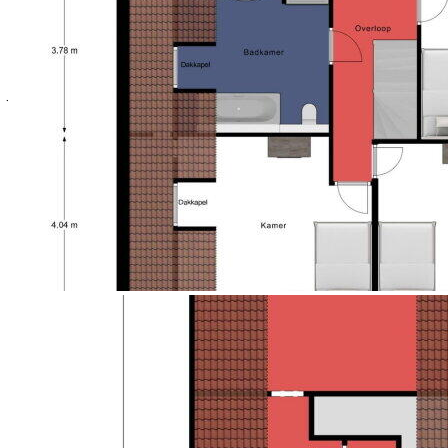
overzichtelijk. Rechts vind je de meterkast met maar
liefst 10 groepen en krachtstroom wat zowel praktisch
als toekomstbestendig is. De garderobe met
ingebouwde verlichting biedt een mooie plek om
jassen en schoenen netjes op te bergen.
(SLAAP)KAMER
Links van de hal ligt een verrassende extra kamer.
Slaapkamer, werkplek, speelkamer, chillruimte, hier
kun je werkelijk alle kanten op. Dankzij de twee
draaikiepramen en de tegelvloer met
vloerverwarming is dit een comfortabele, lichte plek
waar je direct ideeën voor krijgt.
KIJKJE IN DE KEUKEN
Rechtdoor voert de route je de keuken in: warm,
uitnodigend en tijdloos. Ondanks haar leeftijd oogt
deze keuken nog altijd verzorgd en stijlvol. De
combinatie van lichte hardhouten kastjes met het
donkere kunststof aanrechtblad geeft een rustige,
tijdloze uitstraling. Hier kook je op een vierpits
inductieplaat, gebruik je de combi-oven voor snelle
maaltijden en staan vaatwasser en koelkast al klaar