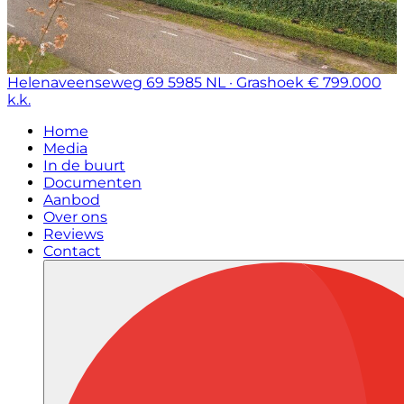
Helenaveenseweg 69
5985 NL · Grashoek
€ 799.000
k.k.
Home
Media
In de buurt
Documenten
Aanbod
Over ons
Reviews
Contact