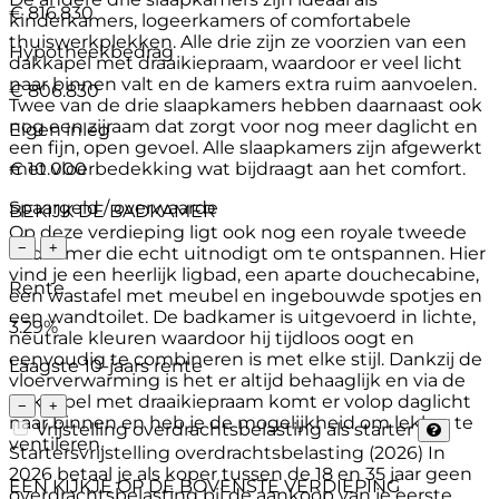
€ 816.830
kinderkamers, logeerkamers of comfortabele
thuiswerkplekken. Alle drie zijn ze voorzien van een
Hypotheekbedrag
dakkapel met draaikiepraam, waardoor er veel licht
naar binnen valt en de kamers extra ruim aanvoelen.
€ 806.830
Twee van de drie slaapkamers hebben daarnaast ook
nog een zijraam dat zorgt voor nog meer daglicht en
Eigen inleg
een fijn, open gevoel. Alle slaapkamers zijn afgewerkt
met vloerbedekking wat bijdraagt aan het comfort.
€ 10.000
Spaargeld / overwaarde
BEKIJK DE BADKAMER
Op deze verdieping ligt ook nog een royale tweede
−
+
badkamer die echt uitnodigt om te ontspannen. Hier
vind je een heerlijk ligbad, een aparte douchecabine,
Rente
een wastafel met meubel en ingebouwde spotjes en
een wandtoilet. De badkamer is uitgevoerd in lichte,
3.29%
neutrale kleuren waardoor hij tijdloos oogt en
eenvoudig te combineren is met elke stijl. Dankzij de
Laagste 10-jaars rente
vloerverwarming is het er altijd behaaglijk en via de
dakkapel met draaikiepraam komt er volop daglicht
−
+
naar binnen en heb je de mogelijkheid om lekker te
Vrijstelling overdrachtsbelasting als starter
ventileren.
Startersvrijstelling overdrachtsbelasting (2026)
In
2026 betaal je als koper tussen de 18 en 35 jaar geen
EEN KIJKJE OP DE BOVENSTE VERDIEPING
overdrachtsbelasting bij de aankoop van je eerste