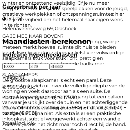
winter en ontzettend veelzijdig. Of je nu meer
Gasverbruik per jaar
bergruimte zoekt, aparte speelplekken voor de jeugd,
creatieve werkplekken of ontspanningsruimtes: hier
197 m³
heb je de vrijheid om het helemaal naar eigen wens
in te richten.
Helenaveenseweg 69, Grashoek
GA JE MEE NAAR BOVEN?
Maandlasten berekenen
Via de trap kom je op de eerste verdieping, waar je
meteen merkt hoeveel ruimte dit huis te bieden
heeft. Hier bevinden zich maar liefst vier volwaardige
Indicatie hypotheeklasten
slaapkamers stuk voor stuk licht, prettig en
verrassend royaal en een tweede badkamer.
SLAAPKAMERS
Vraagprijs
De grootste slaapkamer is echt een parel. Deze
kamer strekt zich uit over de volledige diepte van de
€ 799.000 k.k.
woning en voelt daardoor aan als een suite. De
openslaande deuren geven toegang tot een balkon
Kosten koper (geschat):
€ 17.830
vanwaar je uitkijkt over de tuin en het achterliggende
2% overdrachtsbelasting (€ 15.980) + notaris (€ 1.150) +
bos. ’s Ochtends wakker worden met dit uitzicht,
taxatie (€ 700)
rustiger kan bijna niet. Als extra is er een praktische
inloopkast, subtiel weggewerkt achter een wandje.
Totaal incl. k.k.
Alles netjes uit het zicht maar toch direct bij de hand.
De andere drie slaapkamers zijn ideaal als