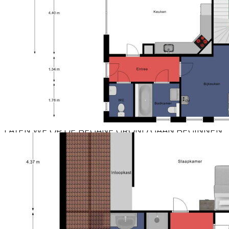
een hechte dorpskern waar mensen elkaar nog
kennen en ontmoeten. Voor de dagelijkse
boodschappen kun je terecht in de nabijgelegen
dorpen Meijel en Panningen, beide op korte rijafstand
en voorzien van een compleet winkelaanbod en
overige voorzieningen. Ook de bereikbaarheid is
uitstekend. Binnen enkele autominuten rijd je de A67
op met een directe verbinding richting Eindhoven en
Venlo en zelfs een snelle aansluiting richting
Duitsland. Zo combineert deze locatie het beste van
twee werelden: rustig en landelijk wonen met alle
gemakken en uitvalswegen binnen handbereik.
LATEN WE OP DE BEGANE GROND GAAN BEGINNEN
Je rijdt de ruime oprit op en voelt meteen: hier is plek.
Plaats voor auto’s, gasten, spelen, thuiskomen. Via het
paadje wandel je door de fraai aangelegde voortuin,
die met twee statige dennenbomen en volwassen
beplanting een verzorgde uitstraling biedt, richting
de dubbele voordeur. Een entree die meteen iets
belooft.
ALS JE BINNENKOMT
Binnen stap je de royale hal in: licht, ruim en