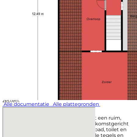
om het dagelijks leven makkelijker te maken. De vele
kastjes zorgen voor veel bergruimte. Aan de eettafel,
die hier moeiteloos een prominente plek krijgt,
geniet je van het uitzicht over de achtertuin. Door het
grote raam met elektrisch te bedienen zonnescreen
zit je hier comfortabel, in elk seizoen.
IN DE WOONKAMER
Vanuit de keuken loop je moeiteloos naar de royale
woonkamer die zich uitstrekt over de volledige
diepte van de woning. Grote ramen aan de voorzijde,
een sfeervolle erker en openslaande deuren naar het
terras laten het daglicht rijk naar binnen stromen. Dit
is zo’n woonkamer waar je direct ziet hoe je leeft: een
gezellige zithoek bij de ramen, misschien een
speelhoek, een leesplek of een grote familietafel. Er is
ruimte genoeg om het helemaal naar je hand te
zetten.
Alle documentatie
Alle plattegronden
TOILET EN BADKAMER
Op de begane grond vind je daarnaast een ruim,
rolstoelvriendelijk toilet: praktisch, toekomstgericht
en comfortabel. De badkamer met ligbad, toilet en
wastafel is uitgevoerd in lichte, neutrale tegels en