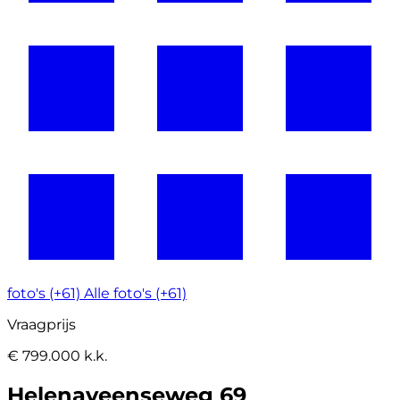
foto's (+61)
Alle foto's (+61)
Vraagprijs
€ 799.000 k.k.
Helenaveenseweg 69