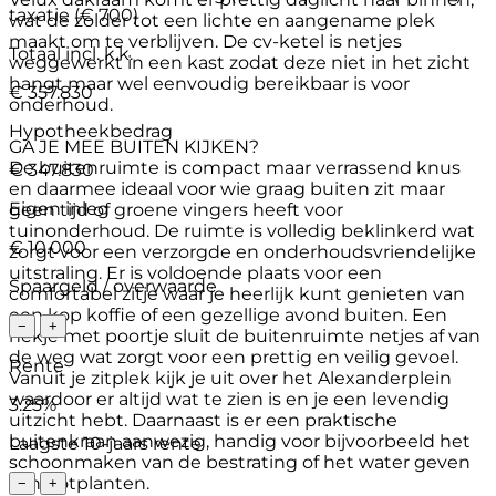
taxatie (€ 700)
wat de zolder tot een lichte en aangename plek
maakt om te verblijven. De cv-ketel is netjes
Totaal incl. k.k.
weggewerkt in een kast zodat deze niet in het zicht
hangt maar wel eenvoudig bereikbaar is voor
€ 357.830
onderhoud.
Hypotheekbedrag
GA JE MEE BUITEN KIJKEN?
De buitenruimte is compact maar verrassend knus
€ 347.830
en daarmee ideaal voor wie graag buiten zit maar
Eigen inleg
geen tijd of groene vingers heeft voor
tuinonderhoud. De ruimte is volledig beklinkerd wat
€ 10.000
zorgt voor een verzorgde en onderhoudsvriendelijke
uitstraling. Er is voldoende plaats voor een
Spaargeld / overwaarde
comfortabel zitje waar je heerlijk kunt genieten van
een kop koffie of een gezellige avond buiten. Een
−
+
hekje met poortje sluit de buitenruimte netjes af van
de weg wat zorgt voor een prettig en veilig gevoel.
Rente
Vanuit je zitplek kijk je uit over het Alexanderplein
waardoor er altijd wat te zien is en je een levendig
3.25%
uitzicht hebt. Daarnaast is er een praktische
buitenkraan aanwezig, handig voor bijvoorbeeld het
Laagste 10-jaars rente
schoonmaken van de bestrating of het water geven
van potplanten.
−
+