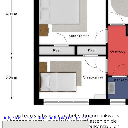
witgoedaansluitingen en een ruime inbouwkast met
vier deuren waar je verrassend veel spullen netjes
kunt opbergen. Deze ruimte vormt tevens de
doorgang naar de badkamer op de begane grond. De
badkamer is uitgevoerd in tijdloze, neutrale kleuren
en beschikt over een ligbad met douchefunctie, een
wastafel en een toilet. In zowel de wasruimte als de
badkamer ligt een nette tegelvloer wat zorgt voor
een onderhoudsvriendelijke en praktische afwerking.
KIJKJE IN DE KEUKEN
De leefkeuken is letterlijk en figuurlijk één van de
grootste verrassingen van deze woning. Deze
landelijk ingerichte keuken biedt enorm veel ruimte
waardoor je hier met gemak een grote eettafel kunt
plaatsen. Terwijl jij staat te koken kan de rest van de
familie alvast gezellig aanschuiven. Dankzij de grote
ramen, hier nog uitgevoerd met houten kozijnen,
geniet je ook in de keuken van veel natuurlijk licht.
De keuken is compleet uitgerust met een vijfpits
gasfornuis, een combi-oven, een stoomoven en
uiteraard een vaatwasser die het schoonmaakwerk
Alle documentatie
Alle plattegronden
uit handen neemt. In de vele opbergkasten en de
handige apothekerskast kun je al je keukenspullen