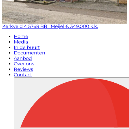
Kerkveld 4
5768 BB · Meijel
€ 349.000 k.k.
Home
Media
In de buurt
Documenten
Aanbod
Over ons
Reviews
Contact