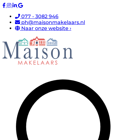
077 - 3082 946
ph@maisonmakelaars.nl
Naar onze website ›