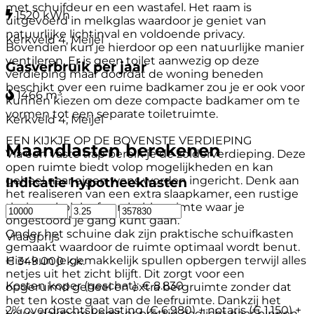
met schuifdeur en een wastafel. Het raam is
1520 kWh
uitgevoerd in melkglas waardoor je geniet van
natuurlijke lichtinval en voldoende privacy.
Kerkveld 4, Meijel
Bovendien kun je hierdoor op een natuurlijke manier
ventileren. Er is geen toilet aanwezig op deze
Gasverbruik per jaar
verdieping maar doordat de woning beneden
beschikt over een ruime badkamer zou je er ook voor
1466 m³
kunnen kiezen om deze compacte badkamer om te
vormen tot een separate toiletruimte.
Kerkveld 4, Meijel
EEN KIJKJE OP DE BOVENSTE VERDIEPING
Maandlasten berekenen
Via een vaste trap bereik je de zolderverdieping. Deze
open ruimte biedt volop mogelijkheden en kan
geheel naar eigen wens worden ingericht. Denk aan
Indicatie hypotheeklasten
het realiseren van een extra slaapkamer, een rustige
thuiswerkplek of een hobbyruimte waar je
ongestoord je gang kunt gaan.
Onder het schuine dak zijn praktische schuifkasten
Vraagprijs
gemaakt waardoor de ruimte optimaal wordt benut.
Hier kun je gemakkelijk spullen opbergen terwijl alles
€ 349.000 k.k.
netjes uit het zicht blijft. Dit zorgt voor een
Kosten koper (geschat):
€ 8.830
opgeruimd geheel en extra bergruimte zonder dat
het ten koste gaat van de leefruimte. Dankzij het
2% overdrachtsbelasting (€ 6.980) + notaris (€ 1.150) +
Velux dakraam komt er prettig daglicht naar binnen,