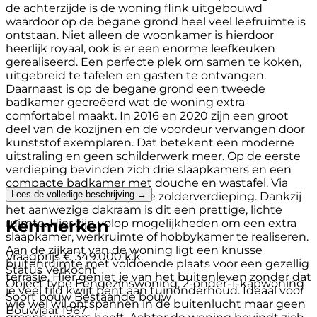
de achterzijde is de woning flink uitgebouwd
waardoor op de begane grond heel veel leefruimte is
ontstaan. Niet alleen de woonkamer is hierdoor
heerlijk royaal, ook is er een enorme leefkeuken
gerealiseerd. Een perfecte plek om samen te koken,
uitgebreid te tafelen en gasten te ontvangen.
Daarnaast is op de begane grond een tweede
badkamer gecreëerd wat de woning extra
comfortabel maakt. In 2016 en 2020 zijn een groot
deel van de kozijnen en de voordeur vervangen door
kunststof exemplaren. Dat betekent een moderne
uitstraling en geen schilderwerk meer. Op de eerste
verdieping bevinden zich drie slaapkamers en een
compacte badkamer met douche en wastafel. Via
Lees de volledige beschrijving →
een vaste trap bereik je de zolderverdieping. Dankzij
het aanwezige dakraam is dit een prettige, lichte
Kenmerken
ruimte. Hier zijn volop mogelijkheden om een extra
slaapkamer, werkruimte of hobbykamer te realiseren.
Aan de zijkant van de woning ligt een knusse
Vraagprijs
€ 349.000 k.k.
buitenruimte met voldoende plaats voor een gezellig
Status
Verkocht
terrasje. Hier geniet je van het buitenleven zonder dat
Object type
Eengezinswoning, 2-onder-1-kapwoning
je veel tijd kwijt bent aan tuinonderhoud. Ideaal voor
Soort bouw
Bestaande bouw
wie wel wil ontspannen in de buitenlucht maar geen
Bouwjaar
1967