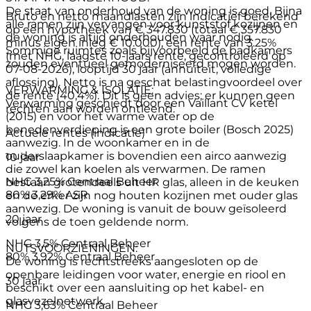
De staat van onderhoud van de woning is goed. Bijna
Bruto en netto maandlasten zijn indicatief berekend
alle ramen zijn vervangen voor kunststof kozijnen en
op een hypotheek van € 347.830 (totaal € 357.830
de woning is altijd onderhouden waar nodig.
minus eigen inleg € 10.000), een rente van 3.25%
Sommige ruimtes zoals bijvoorbeeld de badkamers
(met NHG, laagste 10-jaars rente, gecontroleerd op
zouden eventueel gemoderniseerd mogen worden.
07-08-2026), looptijd 30 jaar (annuïteit, volledige
aflossing). Netto is na geschat belastingvoordeel over
VERWARMING & ISOLATIE:
de rente (40,4%). Dit is geen advies; er kunnen geen
Verwarming geschiedt door een Vaillant CV ketel
rechten aan worden ontleend.
(2015) en voor het warme water op de
benedenverdieping is een grote boiler (Bosch 2025)
Actuele rentes (indicatie)
aanwezig. In de woonkamer en in de
ouderslaapkamer is bovendien een airco aanwezig
10 jaar
die zowel kan koelen als verwarmen. De ramen
NHG
3,25%
Centraal Beheer
bestaan grotendeels uit HR glas, alleen in de keuken
80%
3,29%
ASR
en de erker zijn nog houten kozijnen met ouder glas
aanwezig. De woning is vanuit de bouw geïsoleerd
20 jaar
volgens de toen geldende norm.
NHG
3,5%
Centraal Beheer
NUTSVOORZIENINGEN:
80%
3,92%
Centraal Beheer
De woning is rechtstreeks aangesloten op de
openbare leidingen voor water, energie en riool en
30 jaar
beschikt over een aansluiting op het kabel- en
glasvezelnetwerk.
NHG
3,63%
Centraal Beheer