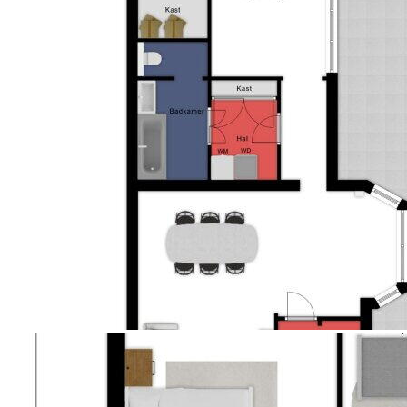
bovendien de toegang tot de kruipruimte.
IN DE WOONKAMER
Wanneer je de woonkamer binnenloopt valt direct op
hoe royaal en diep de woning is. De woonkamer heeft
een speelse L-vorm waardoor je eenvoudig
verschillende leefzones kunt creëren. Er is volop
ruimte voor een gezellige zithoek, een ruime eethoek
en bijvoorbeeld een werkplek of speelruimte voor de
kinderen. Op de vloer ligt een prachtige eikenhouten
vloer die warmte en karakter toevoegt terwijl de grof
gestucte wanden zorgen voor een eigentijdse
uitstraling. De lichtinval is bijzonder prettig dankzij de
grote raampartij aan de voorzijde met twee
draaikiepramen en de erker met vaste ramen waar
het zonlicht rijkelijk naar binnen stroomt. Wordt het
zonnetje te fel dan laat je de rolluiken in de erker zich
eenvoudig zakken voor extra comfort.
DE WASRUIMTE EN BADKAMER
Via een halfronde doorgang loop je verder naar het
achterste gedeelte van de woning. Aan de linkerzijde
kom je eerst in een praktische wasruimte met de