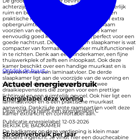
De grootste slaapkamer bevindt zich aan de
achterzijde van de woning. Deze kamer is heerlijk
ruim en beschikt over vloerbedekking en een
praktische muurkast. Ideaal voor kleding of extra
opbergruimte. Voor extra comfort is het raam
voorzien van een rolluik waardoor je de kamer
eenvoudig goed kunt verduisteren, perfect voor een
goede nachtrust. De naastgelegen slaapkamer is wat
compacter van formaat maar zeker multifunctioneel
in te richten. Denk aan een kinderkamer, een fijne
thuiswerkplek of zelfs een inloopkast. Ook deze
kamer beschikt over een handige muurkast en is
Ontdek de buurt
›
afgewerkt met een laminaatvloer. De derde
slaapkamer ligt aan de voorzijde van de woning en
Actueel energieverbruik
valt op door de grote raampartij met twee
draaikiepvensters die zorgen voor een prettige
lichtinval en een ruimtelijk gevoel. Ook hier ligt een
Energielabel deze woning
laminaatvloer en is een praktische muurkast
aanwezig. Dankzij de grote raampartijen voelt deze
Deze woning heeft een energielabel
C
kamer extra licht en comfortabel aan.
Publicatie energielabel: 12-03-2026
BEKIJK DE BADKAMER
De badkamer op deze verdieping is klein maar
Stroomverbruik per jaar
efficiënt ingericht. Je vindt hier een douchecabine