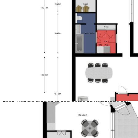
wat bijdraagt aan het levendige dorpskarakter. Ook
natuurliefhebbers zitten hier helemaal goed. Meijel
staat bekend als echt Peeldorp en wordt omringd
door groen en bosrijke gebieden. Het nabijgelegen
Nationaal Park De Groote Peel biedt volop
mogelijkheden voor wandelen, fietsen en
ontspannen in de natuur. Ondanks de rustige en
dorpse ligging is de bereikbaarheid uitstekend.
Binnen circa 15 autominuten zijn zowel de A67 als de
A2 bereikbaar waardoor omliggende steden en
bijvoorbeeld Duitsland snel en eenvoudig te bereiken
zijn. Een prettige combinatie van rust, natuur en
voorzieningen met alle dagelijkse gemakken binnen
handbereik.
LATEN WE OP DE BEGANE GROND GAAN BEGINNEN
Via de kunststof voordeur, vernieuwd in 2016, stap je
deze woning binnen in een nette en verzorgde hal.
Aan de rechterzijde bevindt zich het toilet en aan de
linkerzijde de meterkast, voorzien van een
glasvezelaansluiting, helemaal klaar voor snel internet
en modern wooncomfort. Verderop in de hal is de
garderobe slim weggewerkt onder de trap waardoor
de ruimte optimaal wordt benut. Hier vind je