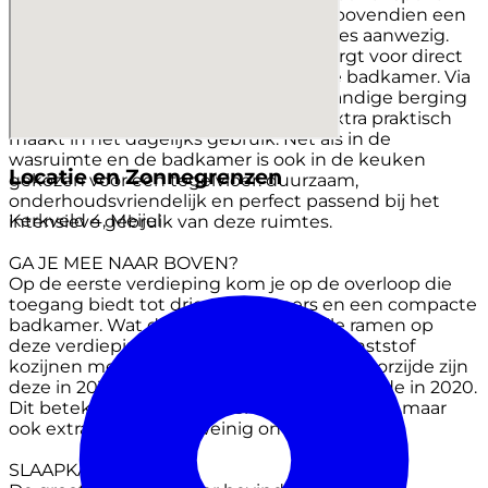
overzichtelijk kwijt. Voor provisie is er bovendien een
praktische bergkast achter klapdeurtjes aanwezig.
Hier hangt ook een grote boiler die zorgt voor direct
warm water in zowel de keuken als de badkamer. Via
de keuken heb je toegang tot de inpandige berging
en de buitenruimte wat het geheel extra praktisch
maakt in het dagelijks gebruik. Net als in de
wasruimte en de badkamer is ook in de keuken
Locatie en Zonnegrenzen
gekozen voor een tegelvloer: duurzaam,
onderhoudsvriendelijk en perfect passend bij het
Kerkveld 4, Meijel
intensieve gebruik van deze ruimtes.
GA JE MEE NAAR BOVEN?
Op de eerste verdieping kom je op de overloop die
toegang biedt tot drie slaapkamers en een compacte
badkamer. Wat direct opvalt, is dat alle ramen op
deze verdieping zijn vervangen door kunststof
kozijnen met draaikiepvensters. Aan de voorzijde zijn
deze in 2016 vernieuwd en aan de achterzijde in 2020.
Dit betekent niet alleen een frisse uitstraling maar
ook extra comfort en weinig onderhoud.
SLAAPKAMERS