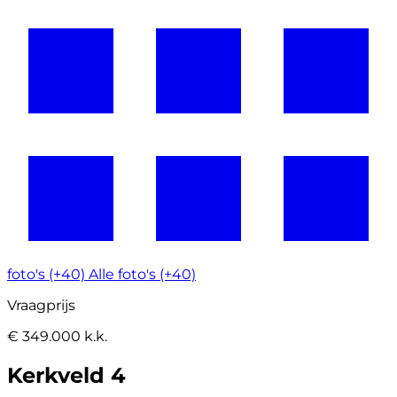
foto's (+40)
Alle foto's (+40)
Vraagprijs
€ 349.000 k.k.
Kerkveld 4