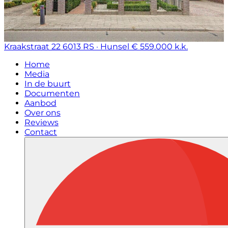
Kraakstraat 22
6013 RS · Hunsel
€ 559.000 k.k.
Home
Media
In de buurt
Documenten
Aanbod
Over ons
Reviews
Contact