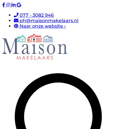
077 - 3082 946
ph@maisonmakelaars.nl
Naar onze website ›