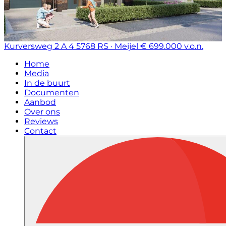
Kurversweg 2 A 4
5768 RS · Meijel
€ 699.000 v.o.n.
Home
Media
In de buurt
Documenten
Aanbod
Over ons
Reviews
Contact