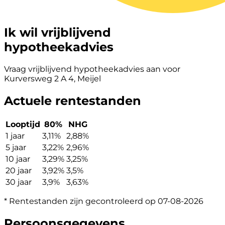
Ik wil vrijblijvend
hypotheekadvies
Vraag vrijblijvend hypotheekadvies aan voor
Kurversweg 2 A 4, Meijel
Actuele rentestanden
Looptijd
80%
NHG
1 jaar
3,11%
2,88%
5 jaar
3,22%
2,96%
10 jaar
3,29%
3,25%
20 jaar
3,92%
3,5%
30 jaar
3,9%
3,63%
* Rentestanden zijn gecontroleerd op 07-08-2026
Persoonsgegevens