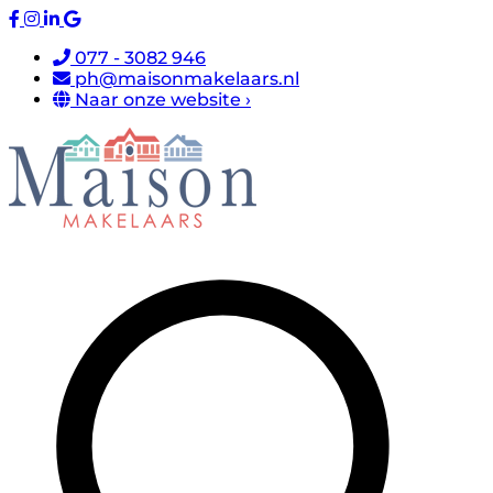
077 - 3082 946
ph@maisonmakelaars.nl
Naar onze website ›