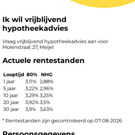
Ik wil vrijblijvend
hypotheekadvies
Vraag vrijblijvend hypotheekadvies aan voor
Molenstraat 27, Meijel
Actuele rentestanden
Looptijd
80%
NHG
1 jaar
3,11%
2,88%
5 jaar
3,22%
2,96%
10 jaar
3,29%
3,25%
20 jaar
3,92%
3,5%
30 jaar
3,9%
3,63%
* Rentestanden zijn gecontroleerd op 07-08-2026
Persoonsgegevens