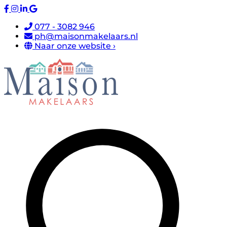
077 - 3082 946
ph@maisonmakelaars.nl
Naar onze website ›