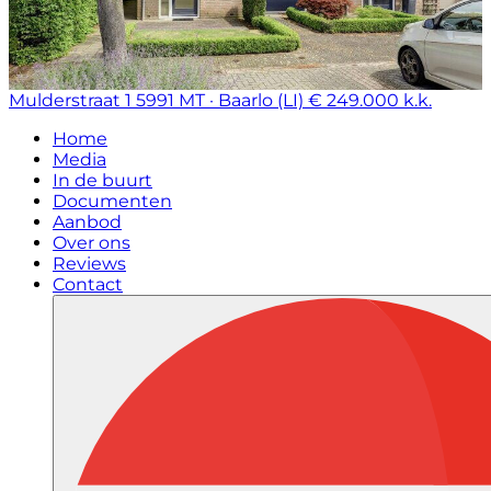
Mulderstraat 1
5991 MT · Baarlo (LI)
€ 249.000 k.k.
Home
Media
In de buurt
Documenten
Aanbod
Over ons
Reviews
Contact