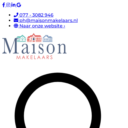
077 - 3082 946
ph@maisonmakelaars.nl
Naar onze website ›