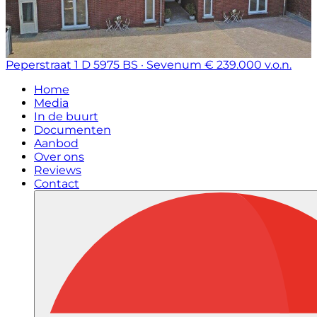
Peperstraat 1 D
5975 BS · Sevenum
€ 239.000 v.o.n.
Home
Media
In de buurt
Documenten
Aanbod
Over ons
Reviews
Contact