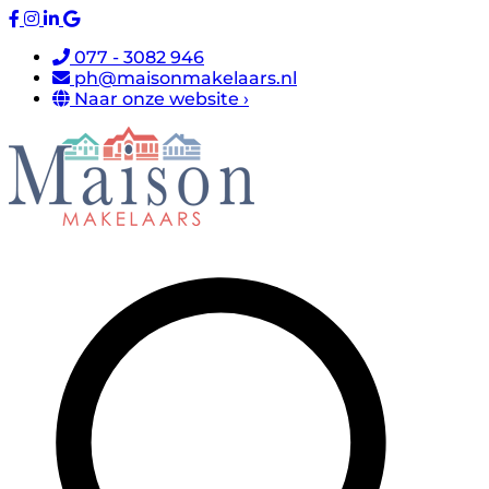
077 - 3082 946
ph@maisonmakelaars.nl
Naar onze website ›