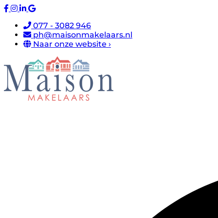
077 - 3082 946
ph@maisonmakelaars.nl
Naar onze website ›