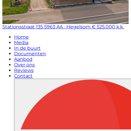
Stationsstraat 135
5963 AA · Hegelsom
€ 525.000 k.k.
Home
Media
In de buurt
Documenten
Aanbod
Over ons
Reviews
Contact