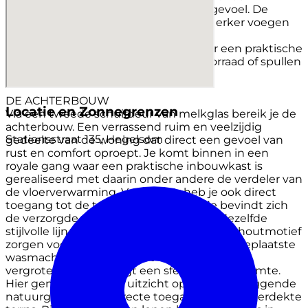
prachtige lichtinval en een ruimtelijk gevoel. De
elektrisch bedienbare gordijnen in de erker voegen
een extra vleugje comfort en luxe toe.
Tot slot beschikt deze ruimte nog over een praktische
kelder, ideaal voor het opslaan van voorraad of spullen
die je niet dagelijks nodig hebt.
DE ACHTERBOUW
Locatie en Zonnegrenzen
Via een tweede schuifdeur van melkglas bereik je de
achterbouw. Een verrassend ruim en veelzijdig
Stationsstraat 135, Hegelsom
gedeelte van de woning dat direct een gevoel van
rust en comfort oproept. Je komt binnen in een
royale gang waar een praktische inbouwkast is
gerealiseerd met daarin onder andere de verdeler van
de vloerverwarming. Vanuit hier heb je ook direct
toegang tot de tuin. Aan de linkerzijde bevindt zich
de verzorgde wasruimte uitgevoerd in dezelfde
stijlvolle lijn als de keuken. De kasten met houtmotief
zorgen voor eenheid terwijl de op hoogte geplaatste
wasmachine en droger het dagelijks gemak
vergroten. Verderop ligt een sfeervolle chillruimte.
Hier geniet je van het uitzicht op het achterliggende
natuurgebied met directe toegang tot het overdekte