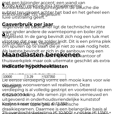
met een bijzonder accent: een wand van
7190 kWh verbruik incl. teruglevering
donkerblauwe hexagontegels in de douche die
subtiel terugkomt achter het bad en het geheel een
Stationsstraat 135, Hegelsom
luxe uitstraling geeft.
Gasverbruik per jaar
Tegenover de badkamer ligt de technische ruimte
waar onder andere de warmtepomp en boiler zijn
0 m³
opgesteld. In de gang bevindt zich nog een luik met
vlizotrap dat naar de zolder leidt. Dit is een prima plek
Stationsstraat 135, Hegelsom
om spullen op te slaan die je niet zo vaak nodig hebt.
Als laatste bevindt er zich in de aanbouw nog een
Maandlasten berekenen
extra kamer, momenteel ingericht als kantoor of
thuiswerkplek maar ook uitermate geschikt als extra
slaapkamer of hobbyruimte.
Indicatie hypotheeklasten
GA JE MEE NAAR BOVEN?
De eerste verdieping vormt een mooie kans voor wie
zijn eigen woonwensen wil realiseren. Deze
Vraagprijs
verdieping is al volledig gestript en voorbereid op een
nieuwe indeling. Alle ramen zijn reeds vernieuwd en
€ 525.000 k.k.
uitgevoerd in onderhoudsvriendelijke kunststof
Kosten koper (geschat):
€ 12.350
kozijnen met triple glas en praktische
draaikiepramen. Daarmee is een belangrijke basis al
2% overdrachtsbelasting (€ 10.500) + notaris (€ 1.150) +
gelegd op het gebied van comfort en isolatie. Verder