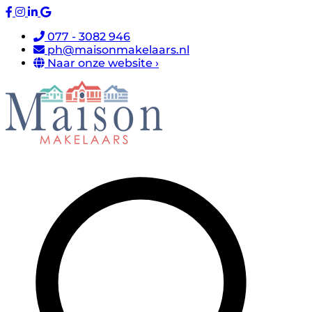
077 - 3082 946
ph@maisonmakelaars.nl
Naar onze website ›