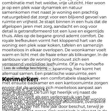
combinatie met het weidse, vrije uitzicht. Hier woon
je op een plek waar dynamiek en natuur
samenkomen met naast je woning een prachtig
natuurgebied dat zorgt voor een blijvend gevoel van
ruimte en vrijheid. Je stapt binnen in een huis dat de
afgelopen jaren met zorg, aandacht en oog voor
detail is getransformeerd tot een luxe en eigentijds
thuis. Alles op de begane grond ademt comfort. De
royale leefkeuken vormt het kloppend hart van de
woning: een plek waar koken, tafelen en samenzijn
moeiteloos in elkaar overlopen. De woonkamer voelt
warm en licht met de fraaie erker als blikvanger. In de
aanbouw van de woning ontvouwt zich een
verrassend veelzijdige leefruimte. Of je nu behoefte
Lees de volledige beschrijving →
hebt aan rust, werk of ontspanning, hier komt het
allemaal samen. Een praktische wasruimte, een
Kenmerken
gezellige chillhoek, een comfortabele slaapkamer
met ensuite badkamer en een kantoorruimte zorgen
ervoor dat de woning zich moeiteloos aanpast aan
Vraagprijs
€ 525.000 k.k.
jouw levensstijl. De tuin ligt heerlijk vrij naast de
Status
Verkocht
woning en voelt als een verlengstuk van het
Object type
Eengezinswoning, geschakelde woning
landschap. Onder het volledig afsluitbare, overdekte
Soort bouw
Bestaande bouw
terras zit je hier het hele jaar door beschut, terwijl je
Bouwjaar
1960