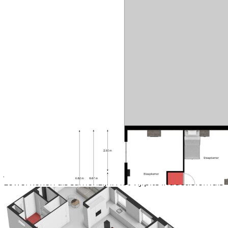
ALS JE BINNENKOMT
Eenmaal binnen kom je in de hal waar direct de
kwaliteit en afwerking voelbaar zijn. Aan de
rechterkant bevindt zich de volledig vernieuwde
meterkast uitgerust met een modern
domoticasysteem en internetaansluiting. Links ligt
het toilet, strak afgewerkt met een betegelde
achterwand en een praktische nis. De gehele begane
grond heeft een lichte tegelvloer van grote tegels
met vloerverwarming die overal drempelloos
doorlopen.
KIJKJE IN DE KEUKEN EN WOONKAMER
Via een elegante schuifdeur van melkglas loop je
door naar het hart van de woning: de leefruimte
waarin keuken en woonkamer naadloos in elkaar
overlopen. De keuken is zonder twijfel een plek waar
je wilt zijn. Een echte leefkeuken, ontworpen voor
zowel koken als samenzijn. Het vijfpits inductiefornuis
met geïntegreerde afzuiging en een slimme,
automatisch omhoogkomende spatplaat maakt
koken hier niet alleen praktisch maar ook een
beleving. De twee ovens (waarvan één combi), de op