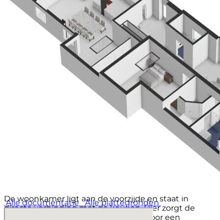
hoogte geplaatste vaatwasser en de extra grote
koelkast zorgen voor optimaal gebruiksgemak. In de
vele donkere kasten en lades met houtmotief is er
volop ruimte voor al je keukengerei en voorraad,
terwijl de klimaatkast een luxe extra vormt voor de
liefhebber. Het aanrechtblad is van kunststof dus
makkelijk schoon te maken en te onderhouden.
Dankzij ramen aan twee zijden en een grote
lichtstraat boven het zitgedeelte baadt de keuken in
het daglicht. Het is een plek waar je moeiteloos uren
doorbrengt of je nu staat te koken, gezellig aan de
bar zit of uitgebreid dineert aan de eettafel waar met
gemak familie en vrienden kunnen aanschuiven.
Grenzend aan de keuken bevindt zich een speelse,
multifunctionele open ruimte die momenteel is
ingericht als voormalige papegaaienkooi met
hekwerk. Deze ruimte biedt volop mogelijkheden:
denk aan een maatwerk kast, een speelhoek voor
kinderen of een creatieve invulling die past bij jouw
woonwensen.
De woonkamer ligt aan de voorzijde en staat in
Alle documentatie
Alle plattegronden
directe verbinding met de keuken. Hier zorgt de
grote erker, samen met het zijraam, voor een