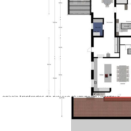
richting Venlo, Eindhoven en verder, ideaal voor
forenzen. Ook dagelijkse voorzieningen zijn dichtbij:
binnen circa 10 minuten lopen bereik je onder andere
een Jumbo en een Welkoop voor je dagelijkse
boodschappen. Zowel het centrum van Hegelsom als
Sevenum bevinden zich op korte fietsafstand. Hier
vind je een breed aanbod aan voorzieningen zoals
basisscholen, winkels, gezellige restaurants, terrasjes
en diverse sportverenigingen. Daarmee woon je hier
op een plek waar alles binnen handbereik is terwijl je
toch geniet van een vrije ligging met uitzicht op het
groen.
LATEN WE OP DE BEGANE GROND GAAN BEGINNEN
Parkeren doe je hier comfortabel op eigen terrein,
netjes afgesloten achter een elektrisch bedienbare
slagboom. Via de verhoogde voortuin bereik je via
enkele traptredes de nieuwe aluminium voordeur.
Nog voordat je binnenstapt valt direct het stijlvolle
exterieur op: een gevel in rustige grijstint,
gecombineerd met een donker dak, donkere
kozijnen en warme houtaccenten bij de entree. Een
eigentijdse en verzorgde eerste indruk.