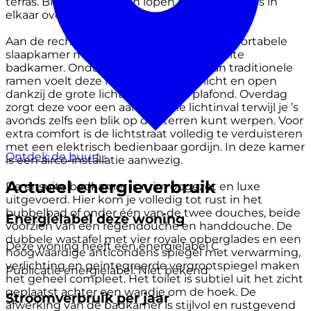
terras. Binnen en buiten lopen hier moeiteloos in
elkaar over.
Aan de rechterzijde bevindt zich een comfortabele
slaapkamer met inloopkast en een ensuite
badkamer. Ondanks het ontbreken van traditionele
ramen voelt deze ruimte opvallend licht en open
dankzij de grote lichtstraat in het plafond. Overdag
zorgt deze voor een aangename lichtinval terwijl je ’s
avonds zelfs een blik op de sterren kunt werpen. Voor
extra comfort is de lichtstraat volledig te verduisteren
met een elektrisch bedienbaar gordijn. In deze kamer
Ontdek de buurt
›
is een airco-installatie aanwezig.
Actueel energieverbruik
De ensuite badkamer is ruim opgezet en luxe
uitgevoerd. Hier kom je volledig tot rust in het
bubbelbad of onder één van de twee douches, beide
Energielabel deze woning
voorzien van een regendouche en handdouche. De
dubbele wastafel met vier royale opberglades en een
Deze woning heeft een energielabel
C
hoogwaardige anticondens spiegel met verwarming,
verlichting en geïntegreerde vergrootspiegel maken
Publicatie energielabel: Niet bekend
het geheel compleet. Het toilet is subtiel uit het zicht
geplaatst achter een wandje om de hoek. De
Stroomverbruik per jaar
afwerking van de badkamer is stijlvol en rustgevend