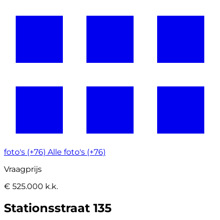
foto's (+76)
Alle foto's (+76)
Vraagprijs
€ 525.000 k.k.
Stationsstraat 135