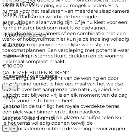
taxatie (€ 700)
biedt deze verdieping volop mogelijkheden. Er is
ruimte voor het realiseren van meerdere slaapkamers
Totaal incl. k.k.
en een badkamer waarbij de benodigde
aansluitingen al aanwezig zijn. Of je nu kiest voor een
€ 537.350
ruime master bedroom met luxe badkamer,
meerdere kinderkamers of een combinatie met een
Hypotheekbedrag
werk- of hobbyruimte: hier kun je de indeling volledig
afstemmen op jouw persoonlijke woonstijl en
€ 527.350
toekomstplannen. Een verdieping met potentie waar
Eigen inleg
je jouw eigen stempel kunt drukken en de woning
helemaal compleet maakt.
€ 10.000
GA JE MEE BUITEN KIJKEN?
Spaargeld / overwaarde
De tuin ligt aan de zijkant van de woning en door
deze ligging geniet je hier optimaal van het weidse
−
+
uitzicht over het aangrenzende natuurgebied. Een
uitzicht dat blijvend vrij is en elk moment van de dag
Rente
iets bijzonders te bieden heeft.
Centraal in de tuin ligt het royale overdekte terras,
3.29%
een plek waar binnen en buiten naadloos
samenkomen. Dankzij de glazen schuifpanelen kun
Laagste 10-jaars rente
je het terras volledig openen terwijl de
harmonicadeuren richting de woning ervoor zorgen
−
+