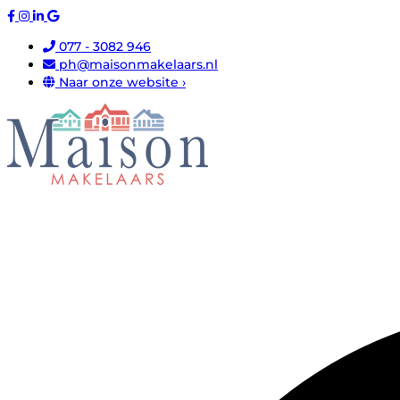
077 - 3082 946
ph@maisonmakelaars.nl
Naar onze website ›