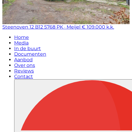
Steenoven 12 B12
5768 PK · Meijel
€ 109.000 k.k.
Home
Media
In de buurt
Documenten
Aanbod
Over ons
Reviews
Contact