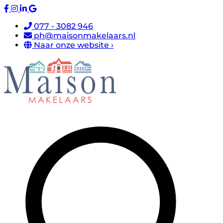
077 - 3082 946
ph@maisonmakelaars.nl
Naar onze website ›