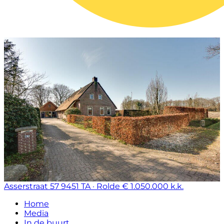
Asserstraat 57
9451 TA · Rolde
€ 1.050.000 k.k.
Home
Media
In de buurt