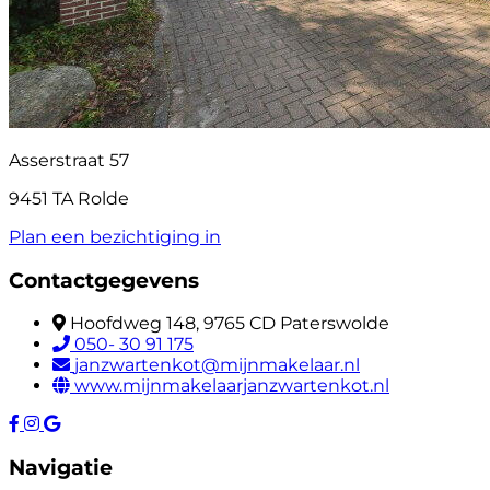
Asserstraat 57
9451 TA Rolde
Plan een bezichtiging in
Contactgegevens
Hoofdweg 148, 9765 CD Paterswolde
050- 30 91 175
janzwartenkot@mijnmakelaar.nl
www.mijnmakelaarjanzwartenkot.nl
Navigatie