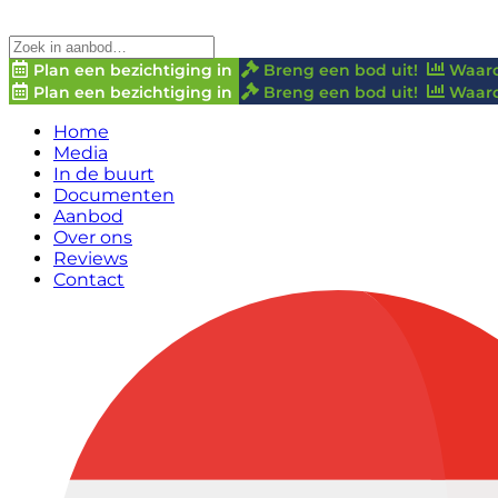
Plan een bezichtiging in
Breng een bod uit!
Waard
Plan een bezichtiging in
Breng een bod uit!
Waard
Home
Media
In de buurt
Documenten
Aanbod
Over ons
Reviews
Contact