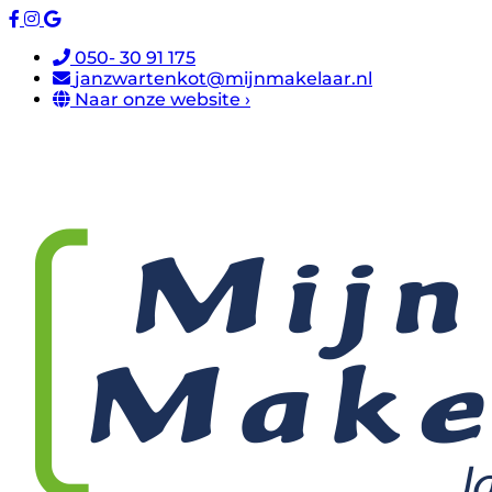
050- 30 91 175
janzwartenkot@mijnmakelaar.nl
Naar onze website ›