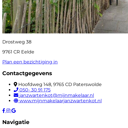
Drostweg 38
9761 CR Eelde
Plan een bezichtiging in
Contactgegevens
Hoofdweg 148, 9765 CD Paterswolde
050- 30 91 175
janzwartenkot@mijnmakelaar.nl
www.mijnmakelaarjanzwartenkot.nl
Navigatie