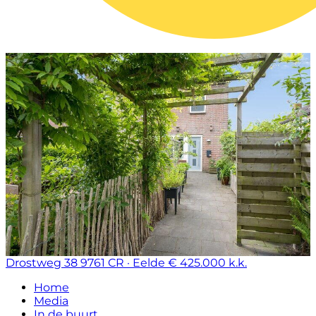
Drostweg 38
9761 CR · Eelde
€ 425.000 k.k.
Home
Media
In de buurt