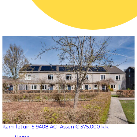
Kamilletuin 5
9408 AC · Assen
€ 375.000 k.k.