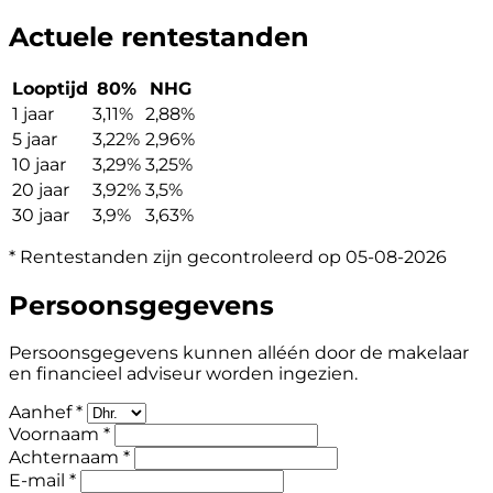
Actuele rentestanden
Looptijd
80%
NHG
1 jaar
3,11%
2,88%
5 jaar
3,22%
2,96%
10 jaar
3,29%
3,25%
20 jaar
3,92%
3,5%
30 jaar
3,9%
3,63%
* Rentestanden zijn gecontroleerd op 05-08-2026
Persoonsgegevens
Persoonsgegevens kunnen alléén door de makelaar
en financieel adviseur worden ingezien.
Aanhef *
Voornaam *
Achternaam *
E-mail *