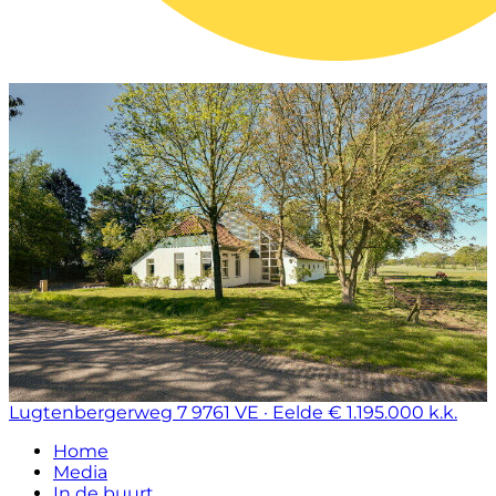
Lugtenbergerweg 7
9761 VE · Eelde
€ 1.195.000 k.k.
Home
Media
In de buurt