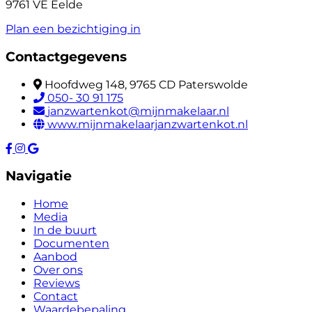
9761 VE Eelde
Plan een bezichtiging in
Contactgegevens
Hoofdweg 148, 9765 CD Paterswolde
050- 30 91 175
janzwartenkot@mijnmakelaar.nl
www.mijnmakelaarjanzwartenkot.nl
Navigatie
Home
Media
In de buurt
Documenten
Aanbod
Over ons
Reviews
Contact
Waardebepaling