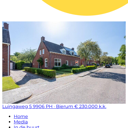
Luingaweg 5
9906 PH · Bierum
€ 230.000 k.k.
Home
Media
In de buurt