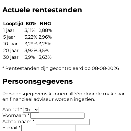
Actuele rentestanden
Looptijd
80%
NHG
1 jaar
3,11%
2,88%
5 jaar
3,22%
2,96%
10 jaar
3,29%
3,25%
20 jaar
3,92%
3,5%
30 jaar
3,9%
3,63%
* Rentestanden zijn gecontroleerd op 08-08-2026
Persoonsgegevens
Persoonsgegevens kunnen alléén door de makelaar
en financieel adviseur worden ingezien.
Aanhef *
Voornaam *
Achternaam *
E-mail *