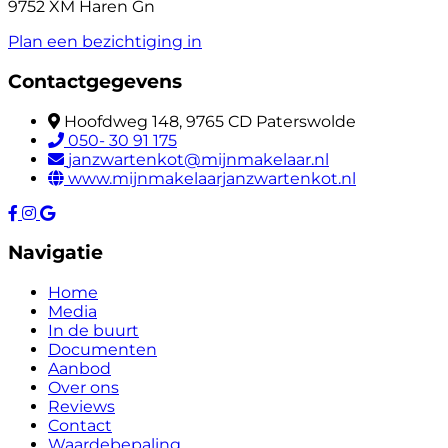
9752 XM Haren Gn
Plan een bezichtiging in
Contactgegevens
Hoofdweg 148, 9765 CD Paterswolde
050- 30 91 175
janzwartenkot@mijnmakelaar.nl
www.mijnmakelaarjanzwartenkot.nl
Navigatie
Home
Media
In de buurt
Documenten
Aanbod
Over ons
Reviews
Contact
Waardebepaling