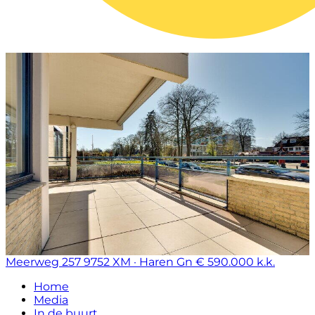
Meerweg 257
9752 XM · Haren Gn
€ 590.000 k.k.
Home
Media
In de buurt