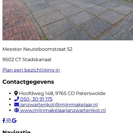
Meester Neuteboomstraat 52
9502 CT Stadskanaal
Plan een bezichtiging in
Contactgegevens
Hoofdweg 148, 9765 CD Paterswolde
050- 30 91 175
janzwartenkot@mijnmakelaar.nl
www.mijnmakelaarjanzwartenkot.nl
Navigatie