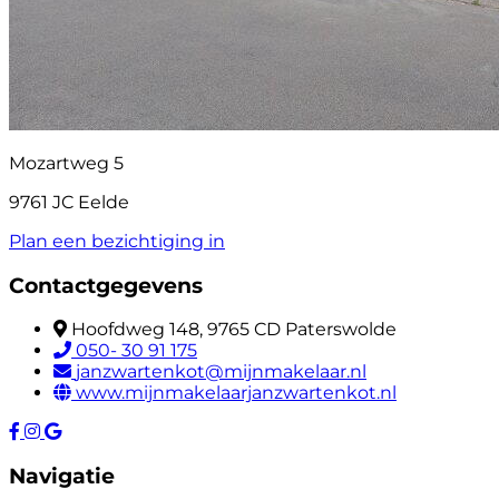
Mozartweg 5
9761 JC Eelde
Plan een bezichtiging in
Contactgegevens
Hoofdweg 148, 9765 CD Paterswolde
050- 30 91 175
janzwartenkot@mijnmakelaar.nl
www.mijnmakelaarjanzwartenkot.nl
Navigatie