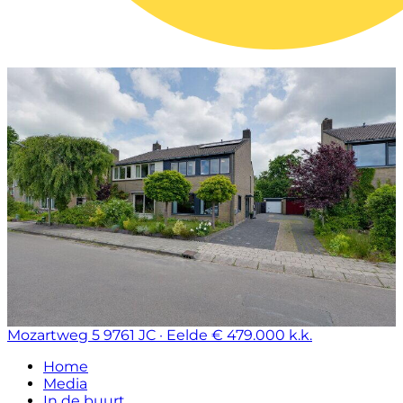
Mozartweg 5
9761 JC · Eelde
€ 479.000 k.k.
Home
Media
In de buurt