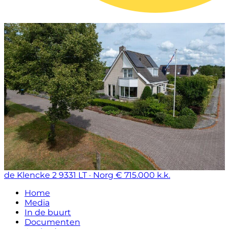
de Klencke 2
9331 LT · Norg
€ 715.000 k.k.
Home
Media
In de buurt
Documenten