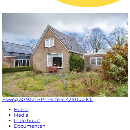
Esweg 30
9321 BP · Peize
€ 435.000 k.k.
Home
Media
In de buurt
Documenten