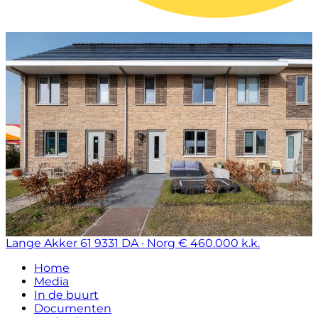
Lange Akker 61
9331 DA · Norg
€ 460.000 k.k.
Home
Media
In de buurt
Documenten