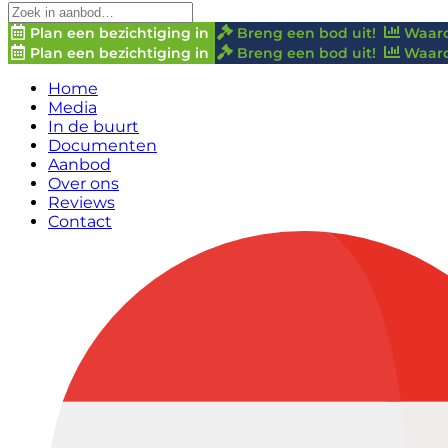
Plan een bezichtiging in
Breng een bod uit!
Waard
Plan een bezichtiging in
Breng een bod uit!
Waard
Home
Media
In de buurt
Documenten
Aanbod
Over ons
Reviews
Contact