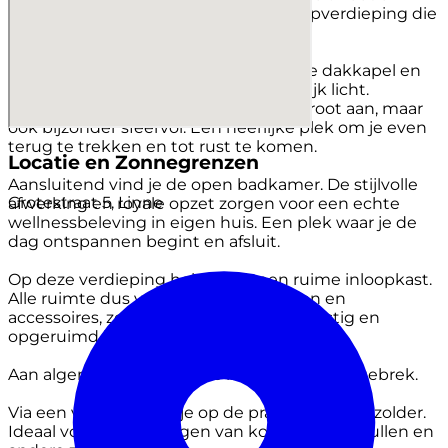
verdieping. Hier heb je een royale slaapverdieping die
aanvoelt als een eigen privésuite.
De ruime slaapkamer wordt dankzij de dakkapel en
de dakramen overspoeld met natuurlijk licht.
Hierdoor voelt de ruimte niet alleen groot aan, maar
ook bijzonder sfeervol. Een heerlijke plek om je even
terug te trekken en tot rust te komen.
Locatie en Zonnegrenzen
Aansluitend vind je de open badkamer. De stijlvolle
Grotestraat 5, Linne
afwerking en royale opzet zorgen voor een echte
wellnessbeleving in eigen huis. Een plek waar je de
dag ontspannen begint en afsluit.
Op deze verdieping heb je ook een ruime inloopkast.
Alle ruimte dus voor kleding, schoenen en
accessoires, zodat de slaapkamer zelf rustig en
opgeruimd blijft.
Aan algemene bergruimte is ook hier geen gebrek.
Via een vlizoluik kom je op de praktische bergzolder.
Ideaal voor het opbergen van koffers, kerstspullen en