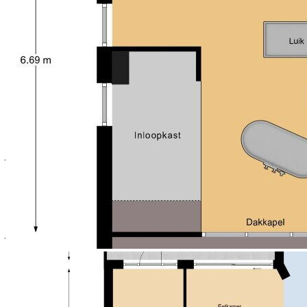
heb je de aansluitingen voor de wasmachine en
droger. Ook is er meer dan voldoende ruimte voor
voorraad, huishoudelijke apparaten en andere spullen
die je graag uit het zicht bewaart.
Werk je regelmatig vanuit huis of droom je van een
eigen praktijkruimte? Dan is de multifunctionele
ruimte naast de woning een enorme plus. Dankzij de
eigen entree en het toilet zijn de mogelijkheden
volop aanwezig. De ruimte is ideaal als kantoor, salon,
praktijkruimte, hobbykamer of atelier. Bovendien kijk
je vanuit hier uit op de tuin, wat zorgt voor een
prettige en rustige sfeer.
De woning heeft ook een praktische kelder. Ideaal
voor het opbergen van provisie, seizoensspullen en
andere zaken die je niet dagelijks nodig hebt. Zo heb
je altijd voldoende bergruimte binnen handbereik.
1E VERDIEPING:
Via de karakteristieke trap bereik je de eerste
verdieping. Op deze verdieping heb je 3 slaapkamers
en de moderne, eerste badkamer.