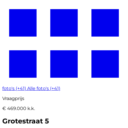
foto's (+41)
Alle foto's (+41)
Vraagprijs
€ 469.000 k.k.
Grotestraat 5