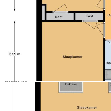
warme houtlook pvc-vloer, de grote raampartijen en
de sfeervolle haard (kan eventueel verwijderd
worden) zorgen voor een huiselijke uitstraling. Er is
voldoende ruimte voor zowel een comfortabele
zithoek als een grote eettafel. Via de schuifpui loopt
de woonkamer naadloos over in het terras en de tuin.
Hou je van koken en gezellig tafelen? Dan voel je je
hier direct thuis. De royale leefkeuken vormt het hart
van de woning. Het grote kookeiland, de moderne
afwerking en de combinatie van witte fronten met
een warm houtkleurig werkblad zorgen voor een
stijlvolle uitstraling.
In de keuken heb je:
- een inductiekookplaat met geïntegreerde afzuiging
- oven
- stoomoven
- koelkast
- vriezer
- vaatwasser
Daarnaast is er volop werk- en bergruimte aanwezig.
De praktische bijkeuken grenst aan de keuken. Hier