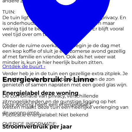
andere zaken.
TUIN:
De tuin ligt op het westen en biedt volop privacy. En
is onderhoudsvriendelijk. Je hoeft daarom maar
weinig tijd te besteden aan tuinieren. Er blijft vooral
veel tijd over om te genieten.
Onder de ruime overkapping begin je de dag met
een kop koffie of sluit je een zomerse avond gezellig
af met familie en vrienden. Ook als het weer wat
minder is, kun je hier heerlijk buiten zitten.
Ontdek de buurt
›
Verder heb je in de tuin een gezellige extra zitplek. Je
Energieverbruik in Linne
kunt hier in alle rust een boek lezen, van de zon
genieten of samen napraten met een goed glas wijn.
Energielabel deze woning
De combinatie van privacy, verschillende
zitmogelijkheden en de gunstige ligging op het
Deze woning heeft een energielabel
C
westen maakt deze tuin een heerlijke verlenging van
de woonruimte.
Publicatie energielabel: Niet bekend
OVERIGE INFORMATIE:
Stroomverbruik per jaar