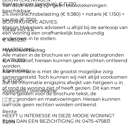
Kosten koper (geschat):
€ 11.230
Van deze woning zijn geen bouwtekeningen
beschikbaar.
2% overdrachtsbelasting (€ 9.380) + notaris (€ 1.150) +
taxatie (€ 700)
BOUWKUNDIG ADVIES:
Maison Makelaars adviseert u altijd bij de aankoop van
Totaal incl. k.k.
een woning een onafhankelijk bouwkundig
onderzoek in te stellen.
€ 480.230
MAATGEVING:
Hypotheekbedrag
Alle maten in de brochure en van alle plattegronden
€ 470.230
zijn indicatief, hieraan kunnen geen rechten ontleend
worden.
Eigen inleg
Alle informatie is met de grootst mogelijke zorg
samengesteld. Toch kunnen wij niet altijd voorkomen
€ 10.000
dat de informatie enigszins afwijkt van hetgeen u in
of rond de woning ziet of heeft gezien. Dit kan met
Spaargeld / overwaarde
name gelden voor de brochure tekst, de
plattegronden en maatvoeringen. Hieraan kunnen
−
+
dan ook geen rechten worden ontleend.
Rente
HEEFT U INTERESSE IN DEZE MOOIE WONING?
PLAN DAN EEN BEZICHTIGING IN: 0475-475831
3.29%