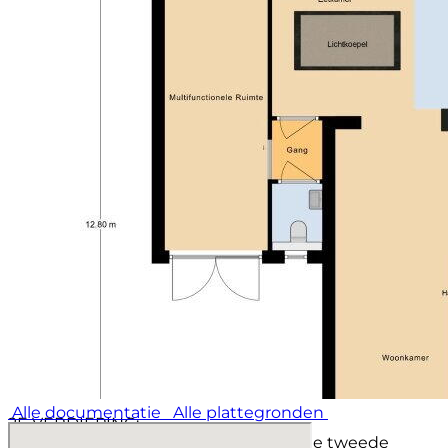
De grootste slaapkamer ligt aan de achterkant van de
woning en biedt volop ruimte voor een
tweepersoonsbed en kledingkasten. Daarnaast heeft
deze kamer airco, waardoor je hier ook tijdens warme
zomerdagen comfortabel slaapt.
De tweede slaapkamer is ook een fijne en lichte
ruimte. Ideaal als kinderkamer, logeerkamer of
thuiswerkplek.
De derde slaapkamer is nu in gebruik als babykamer.
Uiteraard kun je deze ruimte helemaal naar eigen
wens inrichten. Denk bijvoorbeeld aan een
kleedkamer, kantoor of hobbyruimte.
De badkamer is modern afgewerkt en van alle
gemakken voorzien. Je hebt hier een ruime
inloopdouche, een wastafelmeubel en een hangend
toilet. Een frisse en comfortabele ruimte waar je de
dag prettig begint en ontspannen afsluit.
Alle documentatie
Alle plattegronden
2E VERDIEPING:
Via opnieuw zo'n fraaie trap bereik je de tweede