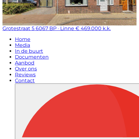
Grotestraat 5
6067 BP · Linne
€ 469.000 k.k.
Home
Media
In de buurt
Documenten
Aanbod
Over ons
Reviews
Contact