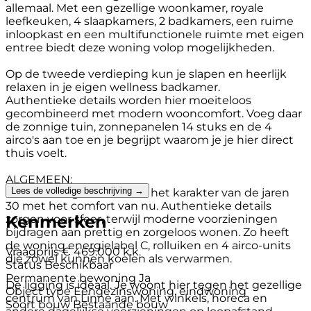
allemaal. Met een gezellige woonkamer, royale
leefkeuken, 4 slaapkamers, 2 badkamers, een ruime
inloopkast en een multifunctionele ruimte met eigen
entree biedt deze woning volop mogelijkheden.
Op de tweede verdieping kun je slapen en heerlijk
relaxen in je eigen wellness badkamer.
Authentieke details worden hier moeiteloos
gecombineerd met modern wooncomfort. Voeg daar
de zonnige tuin, zonnepanelen 14 stuks en de 4
airco's aan toe en je begrijpt waarom je je hier direct
thuis voelt.
ALGEMEEN:
Lees de volledige beschrijving →
Deze woning combineert het karakter van de jaren
30 met het comfort van nu. Authentieke details
Kenmerken
zorgen voor sfeer, terwijl moderne voorzieningen
bijdragen aan prettig en zorgeloos wonen. Zo heeft
de woning energielabel C, rolluiken en 4 airco-units
Vraagprijs
€ 469.000 k.k.
die zowel kunnen koelen als verwarmen.
Status
Beschikbaar
Permanente bewoning
Ja
De ligging is ideaal. Je woont hier tegen het gezellige
Object type
Eengezinswoning, eindwoning
centrum van Linne aan. Met winkels, horeca en
Soort bouw
Bestaande bouw