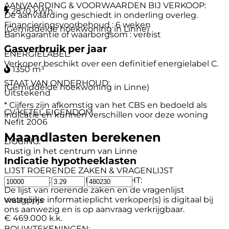
AANVAARDING & VOORWAARDEN BIJ VERKOOP:
2870 kWh
De aanvaarding geschiedt in onderling overleg.
Financieringsvoorbehoud : 6 weken
(Gemiddelde hoekwoning in Linne)
Bankgarantie of waarborgsom : vereist
Gasverbruik per jaar
ENERGIELABEL:
Verkoper beschikt over een definitief energielabel C.
1350 m³
STAAT VAN ONDERHOUD:
(Gemiddelde hoekwoning in Linne)
Uitstekend
* Cijfers zijn afkomstig van het CBS en bedoeld als
CV KETEL EIGENDOM
indicatie en kunnen verschillen voor deze woning
Nefit 2006
Maandlasten berekenen
LIGGING:
Rustig in het centrum van Linne
Indicatie hypotheeklasten
LIJST ROERENDE ZAKEN & VRAGENLIJST
WETTELIJKE INFORMATIEPLICHT:
De lijst van roerende zaken en de vragenlijst
wettelijke informatieplicht verkoper(s) is digitaal bij
Vraagprijs
ons aanwezig en is op aanvraag verkrijgbaar.
€ 469.000 k.k.
BOUWTEKENINGEN: