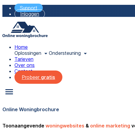
Support
Inloggen
Home
Oplossingen
Ondersteuning
Tarieven
Over ons
Contact
Probeer
gratis
Online Woningbrochure
Toonaangevende
woningwebsites
&
online marketing
v