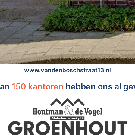
www.vandenboschstraat13.nl
dan
150 kantoren
hebben ons al g