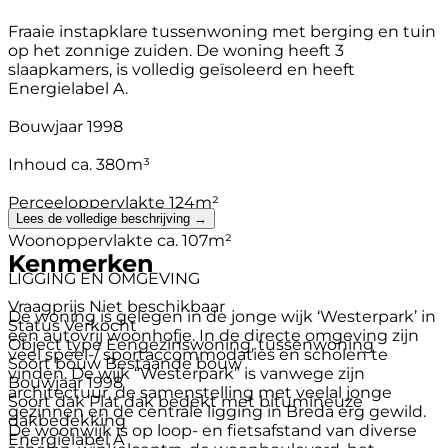
Fraaie instapklare tussenwoning met berging en tuin
op het zonnige zuiden. De woning heeft 3
slaapkamers, is volledig geïsoleerd en heeft
Energielabel A.
Bouwjaar 1998
Inhoud ca. 380m³
Perceeloppervlakte 124m²
Lees de volledige beschrijving →
Woonoppervlakte ca. 107m²
Kenmerken
LIGGING EN OMGEVING
Vraagprijs
Niet beschikbaar
De woning is gelegen in de jonge wijk ‘Westerpark’ in
Status
Verkocht
een autovrij woonhofje. In de directe omgeving zijn
Object type
Eengezinswoning, tussenwoning
veel speel-/ sportaccommodaties en scholen te
Soort bouw
Bestaande bouw
vinden. De wijk “Westerpark” is vanwege zijn
Bouwjaar
1998
architectuur, de samenstelling met veelal jonge
Soort dak
Plat dak bedekt met bitumineuze
gezinnen en de centrale ligging in Breda erg gewild.
dakbedekking
De woonwijk is op loop- en fietsafstand van diverse
Energielabel
A