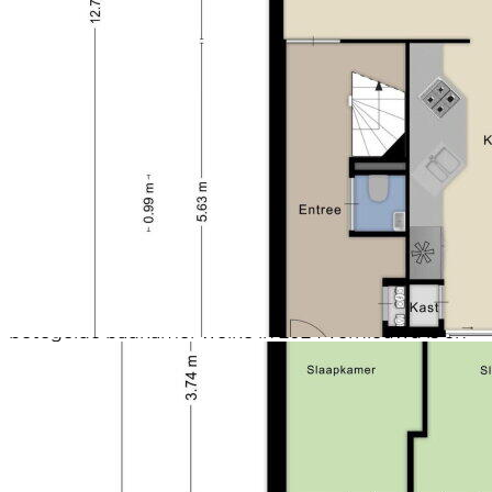
Een schuifpui biedt vanuit de keuken veel lichtinval
en toegang tot de voortuin.
EERSTE VERDIEPING
Via de trapopgang in de hal/entree bereikt u de
eerste verdieping, voorzien van een doorlopende
laminaatvloer. De overloop met toegang tot de
slaapkamers en vernieuwde badkamer (2024) heeft
een lichtkoepel in het plafond, waardoor er veel licht
op de etage binnenkomt.
De ruime slaapkamer van ca 14 m2 is gelegen aan de
voorzijde, de overige 2 slaapkamers van 8 resp. 10 m2
zijn gelegen aan de achterzijde. De volledig
betegelde badkamer welke in 2024 vernieuwd is en
voorzien van een douchecabine met glazen wanden,
wastafelmeubel, wandcloset en elektrische ventilatie.
Achter de glazen schuifwand bevindt zich een
berging met de verwarmingsketel en aansluitingen
voor was- en droogapparatuur.
BIJZONDERHEDEN