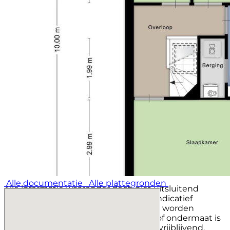
- Fijne, ruime woning met 3 slaapkamers;
- Nette en zonnige achtertuin met berging en
achterom;
- Gelegen in de woonwijk Westerpark, bekend om
zijn kindvriendelijke karakter en diverse
autoluwe straten;
- Zeer centraal gelegen op korte afstand van
stadscentrum, meubelboulevard,
onderwijsinstellingen en uitvalswegen;
- Volledig geïsoleerd: vloer-, muur-, dakisolatie en
dubbele beglazing aanwezig.
Alle documentatie
Alle plattegronden
Alle informatie waaronder doch niet uitsluitend
maatvoering heeft nadrukkelijk een indicatief
karakter; er kunnen geen rechten aan worden
ontleend. Verrekening wegens over- of ondermaat is
nadrukkelijk uitgesloten. Aanbieding vrijblijvend,