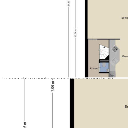
voorzien van licht/elektra, alsmede een kleine
overkapping waar u handig de kliko's kan herbergen.
Naast deze kliko’s is er ook een grote regenton onder
deze overkapping geplaatst. Tevens is er aan de
woning een handmatig bedienbaar zonnescherm
aanwezig.
INDELING
BEGANE GROND
Ruime hal met entree, garderobe, meterkast,
moderne toiletruimte met wandcloset en fonteintje
en trapopgang naar de 1e verdieping. Sfeervolle en
tuingerichte woonkamer voorzien van een fraaie
houten vloer en veel lichtinval. De grote schuifpui
met uitzicht op de tuin en toegang daartoe is tevens
voorzien van een handmatig bedienbare
buitenzonwering. De semi-open keuken is gelegen
aan de voorzijde wordt verlicht middels
inbouwspotjes en is voorzien van een inrichting met
diverse boven- en onderkasten. Aan
inbouwapparatuur is aanwezig: 4-pits gaskookplaat,
RVS afzuigkap, vaatwasmachine, koelkast en vriezer.