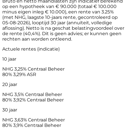
Bruto en netto maandlasten zijn indicatief berekend
op een hypotheek van € 90.000 (totaal € 100.000
minus eigen inleg € 10.000), een rente van 3.25%
(met NHG, laagste 10-jaars rente, gecontroleerd op
05-08-2026), looptijd 30 jaar (annuïteit, volledige
aflossing). Netto is na geschat belastingvoordeel over
de rente (40,4%). Dit is geen advies; er kunnen geen
rechten aan worden ontleend.
Actuele rentes (indicatie)
10 jaar
NHG
3,25%
Centraal Beheer
80%
3,29%
ASR
20 jaar
NHG
3,5%
Centraal Beheer
80%
3,92%
Centraal Beheer
30 jaar
NHG
3,63%
Centraal Beheer
80%
3,9%
Centraal Beheer