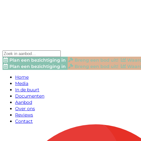
Plan een bezichtiging in
Breng een bod uit!
Waard
Plan een bezichtiging in
Breng een bod uit!
Waard
Home
Media
In de buurt
Documenten
Aanbod
Over ons
Reviews
Contact