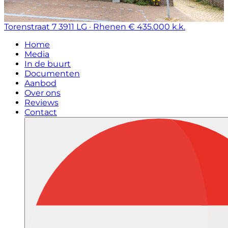
Torenstraat 7
3911 LG · Rhenen
€ 435.000 k.k.
Home
Media
In de buurt
Documenten
Aanbod
Over ons
Reviews
Contact