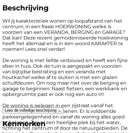
Beschrijving
Wil jij karakteristiek wonen op loopafstand van het
centrum, in een fraaie HOEKWONING welke is
voorzien van een VERANDA, BERGING én GARAGE?
Dat kan! Deze recent gemoderniseerde hoekwoning
heeft het allemaal en is in één woord KARAKTER te
noemen! Lees snel verder!
De woning is met liefde verbouwd en heeft een fijne
sfeer in huis. Ook de tuin is aangepakt en voorzien
van bijtijdse bestrating en een veranda met
houtkachel welke af te sluiten is met een glazen
schuifdeuren. Om nog maar niet over de berging en
garage te beginnen. Naast fietsen, een werkbank en
opbergruimte past er ook nog een auto in!
De woning is gelegen in een zijstraat vanaf het
Lees de volledige beschrijving →
sfeervolle centrum van Rhenen. Er is voldoende
parkeergelegenheid en vanaf de woning alles goed
Kenmerken
te belopen. Zowel een heerlijke plek bij het water,
richting het centrum of door de natuurgebieden. De