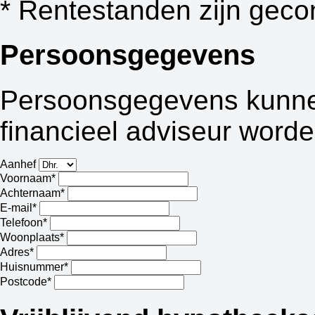
* Rentestanden zijn geco
Persoonsgegevens
Persoonsgegevens kunnen
financieel adviseur worde
Aanhef
Voornaam*
Achternaam*
E-mail*
Telefoon*
Woonplaats*
Adres*
Huisnummer*
Postcode*