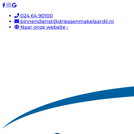
024 64 90100
binnendienst@driessenmakelaardij.nl
Naar onze website ›