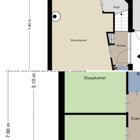
CV ketel, toegang tot de 4e slaapkamer welke is
Voorzieningen (bergruimte)
Elektra
voorzien van een dakkapel.
Soort garage
Aangebouwde stenen garage
Capaciteit (garage)
1 auto
Buiten:
Soort parkeergelegenheid
Openbaar parkeren
Diepe achtertuin op het oosten, aan het huis treft u
een heerlijke veranda, de tuin is voorzien van
bestrating, kunstgras en diverse houten opstallen.
Bijzonderheden:
- Keuken 2022
- Badkamer 2022
- CV ketel 2024
- Vloerverwarming begane grond
- Kunststof kozijnen
- Energielabel A
- Garage
- Vrij uitzicht voorzijde
- Mogelijke overname thuisbatterij
Wonen in Dronten
Dronten, nieuw land midden in Nederland. Eens de
Zuiderzee en nu een zee aan ruimte. Zo weids als het
uitzicht over onze polders en wateren, zo onbegrensd