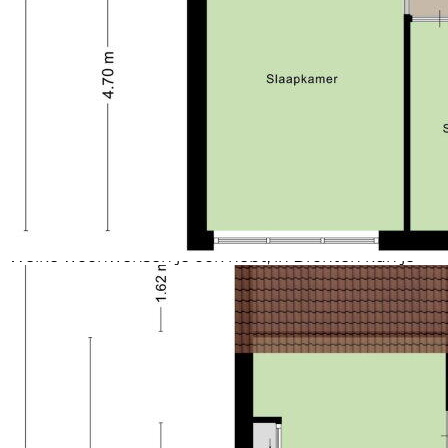
zijn hier de mogelijkheden. Het is goed leven, hier in
een van de grootste gemeenten van het land en het
is er fijn wonen en werken. Omringd door landerijen
en kustlijnen, tussen Randstad en randmeren. Dit is
Dronten. Dit is jouw ruimte.
Ook voor faciliteiten zoals een theater,
sportfaciliteiten en culturele activiteiten kun je
terecht in Dronten. Dronten heeft veel
recreatiemogelijkheden. Aan de stranden van de
meren, of in de bossen van Roggebotzand of het
Spijkbos.
Wonen in Dronten heeft veel te bieden: ruim
opgezette wijken en een gevarieerd woningaanbod.
Welke woonwensen je ook hebt, in Dronten kun je
alle kanten op.
Dronten biedt legio mogelijkheden om te recreëren,
zoals wandelen en fietsen. Daarnaast heeft Dronten
een lange kustlijn met gevarieerde stranden, waar je
kunt genieten van de ondergaande zon, waterskiën
of windsurfen. Maar ook andere activiteiten zoals
golfen, schaatsen, funshoppen of uitgaan kun je in
Dronten goed doen.