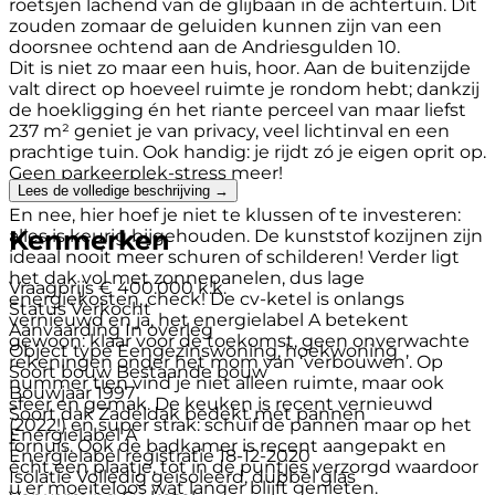
roetsjen lachend van de glijbaan in de achtertuin. Dit
zouden zomaar de geluiden kunnen zijn van een
doorsnee ochtend aan de Andriesgulden 10.
Dit is niet zo maar een huis, hoor. Aan de buitenzijde
valt direct op hoeveel ruimte je rondom hebt; dankzij
de hoekligging én het riante perceel van maar liefst
237 m² geniet je van privacy, veel lichtinval en een
prachtige tuin. Ook handig: je rijdt zó je eigen oprit op.
Geen parkeerplek-stress meer!
Lees de volledige beschrijving →
En nee, hier hoef je niet te klussen of te investeren:
Kenmerken
alles is keurig bijgehouden. De kunststof kozijnen zijn
ideaal nooit meer schuren of schilderen! Verder ligt
het dak vol met zonnepanelen, dus lage
Vraagprijs
€ 400.000 k.k.
energiekosten, check! De cv-ketel is onlangs
Status
Verkocht
vernieuwd en ja, het energielabel A betekent
Aanvaarding
In overleg
gewoon: klaar voor de toekomst, geen onverwachte
Object type
Eengezinswoning, hoekwoning
rekeningen onder het mom van ‘verbouwen’. Op
Soort bouw
Bestaande bouw
nummer tien vind je niet alleen ruimte, maar ook
Bouwjaar
1997
sfeer en gemak. De keuken is recent vernieuwd
Soort dak
Zadeldak bedekt met pannen
(2022!) en super strak: schuif de pannen maar op het
Energielabel
A
fornuis. Ook de badkamer is recent aangepakt en
Energielabel registratie
18-12-2020
écht een plaatje, tot in de puntjes verzorgd waardoor
Isolatie
Volledig geïsoleerd, dubbel glas
u er moeiteloos wat langer blijft genieten.