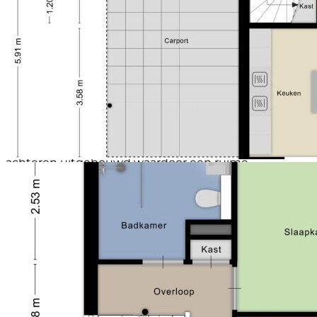
inloopdouche én voldoende opbergruimte begint
Voorzieningen (bergruimte)
Elektra
iedere dag gegarandeerd fris en comfortabel.
Soort parkeergelegenheid
Openbaar parkeren
En alsof dat nog niet genoeg is, vind je op zolder een
zee aan ruimte! Hier bevindt zich de vierde
slaapkamer: groot, licht, en extra vergroot door de
dakkapel. Ideaal voor een tienerkamer, logeerkamer
of hobbyplek.
Indeling:
Begane grond: Entree, hal, toilet. Ruime woonkamer
aan de achterzijde, de woning is met 2.50 meter naar
achteren uitgebouwd waardoor een ruime
woonkamer is ontstaan. Prachtige leef-keuken aan de
voorzijde uit 2021, licht eiken fronten, combineert met
een licht composiet stenen blad, mooi kastenwand
en een groot spoel/kookeiland met mogelijkheden
om aan te eten met 2/3 krukjes. De keuken is verder
voorzien van een inductiekookplaat met afzuiging,
combi-oven, koelkast en vriezer en een kokend water
kraan. De begane grondvloer is voorzien van
Laminaat. Nette bijkeuken met wasmachine
aansluiting en ruimte voor extra witgoed.