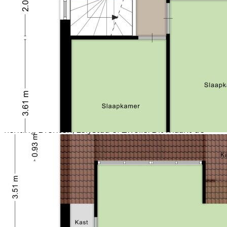
Eerste verdieping: Overloop, 3 ruime slaapkamers,
badkamer vernieuwd in 2020 voorzien van
inloopdouche, wastafel en 2e toilet;
Tweede verdieping: Vaste trap naar ruime zolder met
bergruimte en c.v.-opstelling, grote 4e slaapkamer
met dakkapel en 2 dakramen.
Wonen in Biddinghuizen:
Biddinghuizen combineert het beste van twee
werelden: rust, ruimte en veel groen, terwijl scholen,
winkels en sportvoorzieningen altijd dichtbij zijn.
Binnen enkele minuten ben je op de uitvalswegen
richting Dronten, Lelystad of Zwolle. Dit maakt de
locatie ideaal voor jonge gezinnen die graag centraal
willen wonen, met het gemak van alle voorzieningen
binnen handbereik.
Kort gezegd is dit dé ideale plek voor gezinnen die
hoogwaardig en comfortabel willen wonen. Of je nu
op zoek bent naar ruimte, luxe en een instapklare
woning óf droomt van heerlijke, lange zomeravonden
in je eigen tuin: De Deel 1 in Biddinghuizen heeft het!