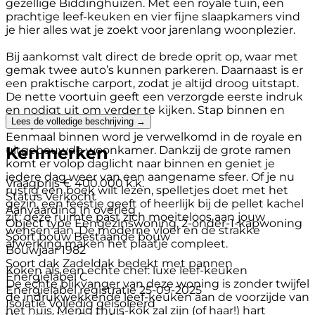
gezellige Biddinghuizen. Met een royale tuin, een
prachtige leef-keuken en vier fijne slaapkamers vind
je hier alles wat je zoekt voor jarenlang woonplezier.
Bij aankomst valt direct de brede oprit op, waar met
gemak twee auto’s kunnen parkeren. Daarnaast is er
een praktische carport, zodat je altijd droog uitstapt.
De nette voortuin geeft een verzorgde eerste indruk
en nodigt uit om verder te kijken. Stap binnen en
Lees de volledige beschrijving →
voel je meteen thuis.
Eenmaal binnen word je verwelkomd in de royale en
Kenmerken
uitgebouwde woonkamer. Dankzij de grote ramen
komt er volop daglicht naar binnen en geniet je
iedere dag weer van een aangename sfeer. Of je nu
Vraagprijs
€ 400.000 k.k.
rustig een boek wilt lezen, spelletjes doet met het
Status
Verkocht
gezin, een feestje geeft of heerlijk bij de pellet kachel
Aanvaarding
In overleg
zit; deze ruimte past zich moeiteloos aan jouw
Object type
Eengezinswoning, 2-onder-1-kapwoning
wensen aan. De moderne vloer en de strakke
Soort bouw
Bestaande bouw
afwerking maken het plaatje compleet.
Bouwjaar
1982
Soort dak
Zadeldak bedekt met pannen
Koken als een echte chef: luxe leef-keuken
Energielabel
C
De echte blikvanger van deze woning is zonder twijfel
Energielabel registratie
25-09-2025
de indrukwekkende leef-keuken aan de voorzijde van
Isolatie
Volledig geïsoleerd
het huis. Menig thuis-kok zal zijn (of haar!) hart