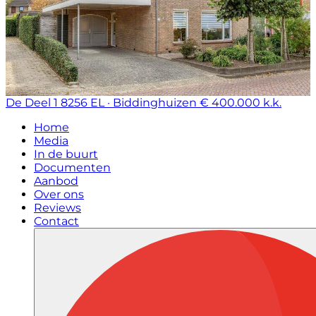
De Deel 1
8256 EL · Biddinghuizen
€ 400.000 k.k.
Home
Media
In de buurt
Documenten
Aanbod
Over ons
Reviews
Contact