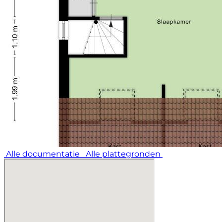
Bijzonderheden:
- Ruime oprit met carport, voldoende parkeerruimte
op eigen terrein
- Prachtige leef-keuken
- Uitgebouwde woonkamer
- Pelletkachel in woonkamer
- Vernieuwde badkamer
- Ruime kavel
- Bouwjaar 1982
- Zeer netjes onderhouden
Alle documentatie
Alle plattegronden