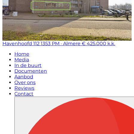
Havenhoofd 112
1353 PM · Almere
€ 425.000 k.k.
Home
Media
In de buurt
Documenten
Aanbod
Over ons
Reviews
Contact