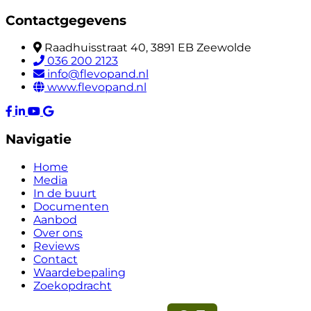
Contactgegevens
Raadhuisstraat 40, 3891 EB Zeewolde
036 200 2123
info@flevopand.nl
www.flevopand.nl
Navigatie
Home
Media
In de buurt
Documenten
Aanbod
Over ons
Reviews
Contact
Waardebepaling
Zoekopdracht