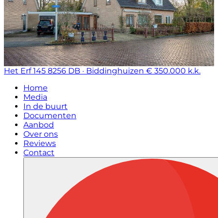
Het Erf 145
8256 DB · Biddinghuizen
€ 350.000 k.k.
Home
Media
In de buurt
Documenten
Aanbod
Over ons
Reviews
Contact