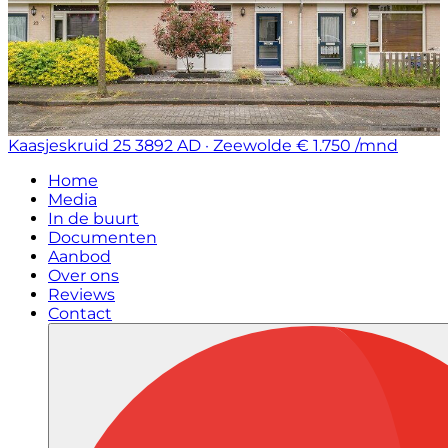
Kaasjeskruid 25
3892 AD · Zeewolde
€ 1.750 /mnd
Home
Media
In de buurt
Documenten
Aanbod
Over ons
Reviews
Contact