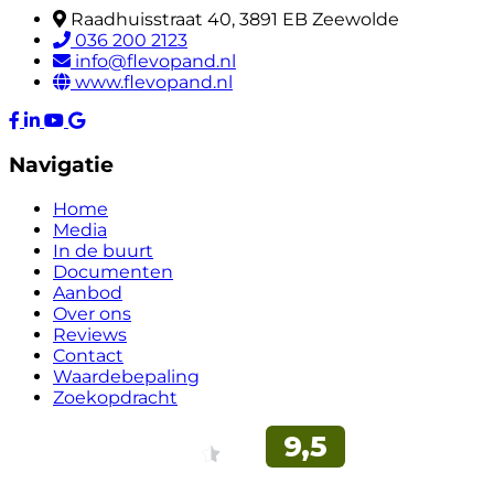
Raadhuisstraat 40, 3891 EB Zeewolde
036 200 2123
info@flevopand.nl
www.flevopand.nl
Navigatie
Home
Media
In de buurt
Documenten
Aanbod
Over ons
Reviews
Contact
Waardebepaling
Zoekopdracht