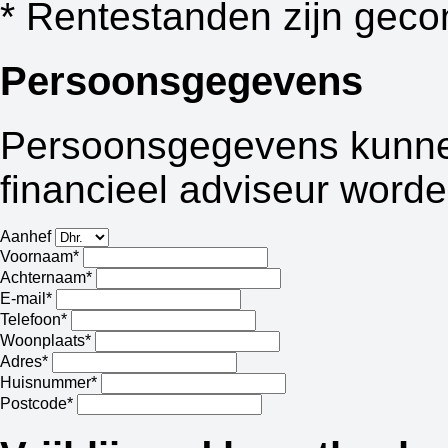
* Rentestanden zijn geco
Persoonsgegevens
Persoonsgegevens kunnen
financieel adviseur worde
Aanhef
Voornaam*
Achternaam*
E-mail*
Telefoon*
Woonplaats*
Adres*
Huisnummer*
Postcode*