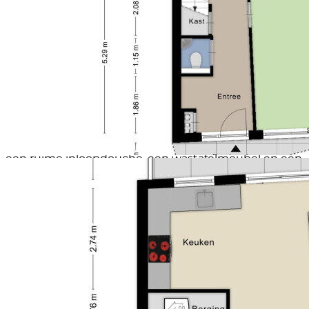
hoogwaardig afgewerkt en voorzien van oa. een
Schuur / berging
Vrijstaande houten berging
keramische kookplaat, vaatwasser, combi-oven en
Voorzieningen (bergruimte)
Elektra
quooker en vormt een harmonieus geheel met de
Soort garage
Carport
leefruimte, waardoor een open en uitnodigende
Capaciteit (garage)
1 auto
woonomgeving ontstaat.
Soort parkeergelegenheid
Openbaar parkeren
Tweede verdieping:
Op de tweede verdieping bevinden zich twee ruime
slaapkamers, welke voorzien zijn van vloerbedekking
en een slaapkamer ook voorzien is van een
airconditioning, en een werkelijk luxe uitgevoerde
badkamer. Deze badkamer is voorzien van een ligbad,
een ruime inloopdouche, een wastafelmeubel en een
toilet, en beschikt eveneens over vloerverwarming.
De gehele verdieping is met dezelfde zorg en
hoogwaardige afwerking uitgevoerd als de rest van
de woning.
Bijna de gehele woning is tevens voorzien van een
visgraat pvc vloer.
Buiten:
Ook buiten ontbreekt het aan niets. De woning
beschikt over een verzorgde achtertuin met een
carport, een vrijstaande berging en een laadpaal voor