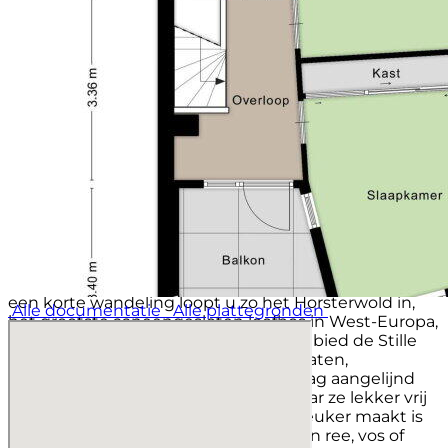
Bent u net zo enthousiast als wij over deze bijzondere
woning? Neem dan contact op met Flevopand
Makelaars voor een bezichtiging. Wij laten u deze
unieke woning graag persoonlijk ervaren.
Omgeving:
Wist u dat er in heel Zeewolde niet één stoplicht
staat? In Zeewolde is in principe alles lopend of per
fiets bereikbaar. Verschillende basisscholen, voor- en
naschoolse opvang, middelbare school, maar ook de
supermarkt en de sportschool zijn hooguit een paar
minuten fietsen. De sportvelden en sporthal, waar
een grote diversiteit aan sporten beoefend worden
alsmede een golfbaan liggen vrijwel om de hoek. Met
een korte wandeling loopt u zo het Horsterwold in,
Alle documentatie
Alle plattegronden
het grootste aaneengesloten loofbos in West-Europa,
met onder meer het unieke natuurgebied de Stille
Kern! Hier kun je eindeloos fietsen, skaten,
paardrijden en wandelen. De hond mag aangelijnd
mee, maar er zijn ook stukken bos waar ze lekker vrij
rond mogen snuffelen. Wat het nog leuker maakt is
dat u tijdens de wandeling zomaar een ree, vos of