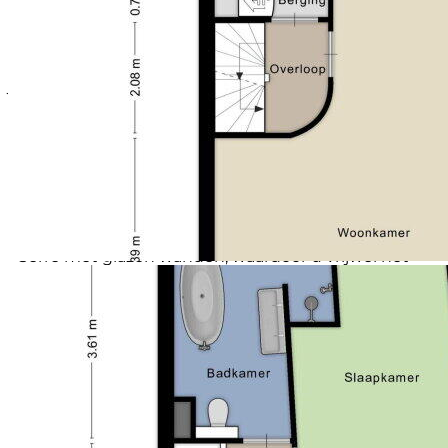
een elektrische auto, waarmee ook op dit vlak is
ingespeeld op modern en duurzaam wonen. De serre
vormt een prachtige overgang tussen woning en tuin
en zorgt voor extra leefruimte gedurende het hele
jaar.
Bijzonderheden:
- A++, gasloos, voorzien van een warmtepomp (2022)
en zonnepanelen (2023)
- Panoramisch uitzicht over het Wolderwijd en de
Pluuthaven
- Multifunctionele begane grond, ideaal voor kantoor
of praktijk aan huis
- Serre met glazen wanden, waardoor u vrijwel het
hele jaar comfortabel buiten zit
- In 2022 volledig gemoderniseerd, waaronder
keukens, badkamer, vloeren en installaties
- Voorzien van carport, berging en laadpaal voor
elektrische auto
Deze woning verkeert in uitstekende staat van
onderhoud en is werkelijk instapklaar. Luxe,
duurzaamheid, ruimte en een unieke ligging aan het
water komen hier op perfecte wijze samen.