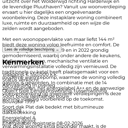
uitzicht over het Wolderwijd richting Harderwijk en
de levendige Pluuthaven? Vanuit uw woonverdieping
ervaart u hier dagelijks een ongeëvenaarde
woonbeleving. Deze instapklare woning combineert
luxe, ruimte en duurzaamheid op een wijze die
zelden wordt aangeboden.
Met een woonoppervlakte van maar liefst 144 m²
biedt deze woning volop leefruimte en comfort. De
Lees de volledige beschrijving →
woning is gebouwd in 1999 en in 2022 grondig
gemoderniseerd, waarbij onder andere de keukens,
Kenmerken
badkamer, vloeren, mechanische ventilatie en
verwarmingsinstallatie volledig zijn vernieuwd. De
traditionele cv-ketel heeft plaatsgemaakt voor een
Vraagprijs
€ 550.000 k.k.
moderne warmtepomp, waarmee de woning volledig
Status
Verkocht
gasloos is geworden. In combinatie met de 14
Aanvaarding
In overleg
zonnepanelen, het energielabel A++ en de aanwezige
Object type
Eengezinswoning, tussenwoning
vloerverwarming op meerdere verdiepingen is deze
Soort bouw
Bestaande bouw
woning volledig voorbereid op de toekomst.
Bouwjaar
1999
Soort dak
Plat dak bedekt met bitumineuze
Indeling
dakbedekking
Energielabel
A
Begane grond:
Energielabel registratie
08-02-2026
Wat deze woning extra bijzonder maakt, is de