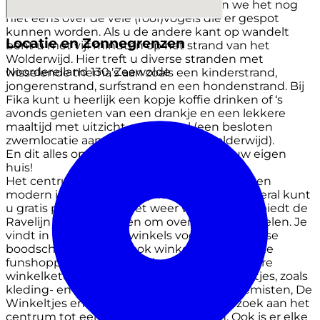
bever tegen kunt komen! Dan hebben we het nog
niet eens over de vele (roof)vogels die er gespot
kunnen worden. Als u de andere kant op wandelt
Locatie en Zonnegrenzen
bent u met vijf minuten op het strand van het
Wolderwijd. Hier treft u diverse stranden met
Noordereiland 130, Zeewolde
wisselende thema’s aan zoals een kinderstrand,
jongerenstrand, surfstrand en een hondenstrand. Bij
Fika kunt u heerlijk een kopje koffie drinken of ‘s
avonds genieten van een drankje en een lekkere
maaltijd met uitzicht op het atol (een besloten
zwemlocatie aan het strand in het Wolderwijd).
En dit alles op loop- en fietsafstand van uw eigen
huis!
Het centrum van Zeewolde is overzichtelijk en
modern ingericht, alles op loopafstand en overal kunt
u gratis parkeren. Als het weer wat tegenzit, biedt de
Ravelijn mogelijkheden om overdekt te winkelen. Je
vindt in het centrum winkels voor de dagelijkse
boodschappen, maar ook winkels om lekker te
funshoppen. Naast vestigingen van de grotere
winkelketens zijn er diverse kleinere winkeltjes, zoals
kleding- en sportboetiekjes, juweliers, bloemisten, De
Winkeltjes en nog veel meer, die een bezoek aan het
centrum tot een leuk uitstapje maken. Ook is er elke