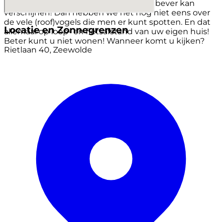
een wandeling zomaar een ree, vos of bever kan
verschijnen! Dan hebben we het nog niet eens over
de vele (roof)vogels die men er kunt spotten. En dat
Locatie en Zonnegrenzen
allemaal op loop- en fietsafstand van uw eigen huis!
Beter kunt u niet wonen! Wanneer komt u kijken?
Rietlaan 40, Zeewolde