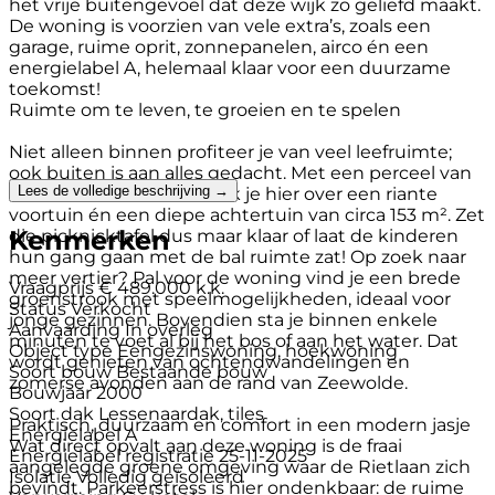
het vrije buitengevoel dat deze wijk zo geliefd maakt.
De woning is voorzien van vele extra’s, zoals een
garage, ruime oprit, zonnepanelen, airco én een
energielabel A, helemaal klaar voor een duurzame
toekomst!
Ruimte om te leven, te groeien en te spelen
Niet alleen binnen profiteer je van veel leefruimte;
ook buiten is aan alles gedacht. Met een perceel van
Lees de volledige beschrijving →
maar liefst 267 m² beschik je hier over een riante
voortuin én een diepe achtertuin van circa 153 m². Zet
Kenmerken
die picknicktafel dus maar klaar of laat de kinderen
hun gang gaan met de bal ruimte zat! Op zoek naar
meer vertier? Pal voor de woning vind je een brede
Vraagprijs
€ 489.000 k.k.
groenstrook met speelmogelijkheden, ideaal voor
Status
Verkocht
jonge gezinnen. Bovendien sta je binnen enkele
Aanvaarding
In overleg
minuten te voet al bij het bos of aan het water. Dat
Object type
Eengezinswoning, hoekwoning
wordt genieten van ochtendwandelingen en
Soort bouw
Bestaande bouw
zomerse avonden aan de rand van Zeewolde.
Bouwjaar
2000
Soort dak
Lessenaardak, tiles
Praktisch, duurzaam en comfort in een modern jasje
Energielabel
A
Wat direct opvalt aan deze woning is de fraai
Energielabel registratie
25-11-2025
aangelegde groene omgeving waar de Rietlaan zich
Isolatie
Volledig geïsoleerd
bevindt. Parkeerstress is hier ondenkbaar: de ruime