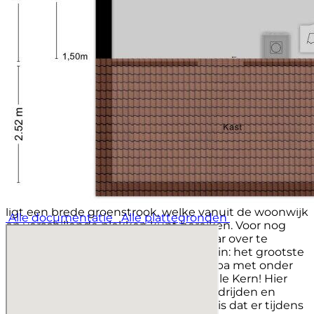
- Hoekwoning van 2001 met garage
- Ruime kavel
- Energielabel A
- Zonnepanelen
- Parkeergelegenheid voor 2 auto’s op eigen terrein
- Tuingerichte woonkamer
Omgeving:
In Zeewolde is in principe alles lopend of per fiets
bereikbaar. Dat geldt ook voor dit plekje aan de
Rietlaan 40 te Zeewolde. Verschillende basisscholen,
voor- en naschoolse opvang, middelbare school, maar
ook de buurtsupermarkt en de sportschool zijn
hooguit een paar minuten fietsen. Ditzelfde geldt
ook voor de natuur. Aan de andere zijde van de straat
ligt een brede groenstrook, welke vanuit de woonwijk
Alle documentatie
Alle plattegronden
op verschillende plekken kunt bereiken. Voor nog
meer natuur hoef je de Spiekweg maar over te
steken en u loopt zo het Horsterwold in: het grootste
aaneengesloten loofbos in West Europa met onder
meer het unieke natuurgebied de Stille Kern! Hier
kunt u eindeloos, fietsen, skaten, paardrijden en
wandelen. Wat het nog leuker maakt is dat er tijdens