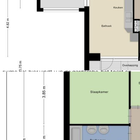
zonder te moeten klussen, is Rietlaan 40 een
elektrische deur
buitenkans. Tel daar de zonnige tuin(en), de fijne
Soort parkeergelegenheid
Openbaar parkeren
buren en het groene uitzicht bij op, en je weet dat je
lang zult genieten van dit heerlijke huis. Spreekt deze
woning jou aan en zie jij jezelf hier al wonen (met je
gezin)? Wacht dan niet te lang en plan vandaag nog
een bezichtiging, wie weet ben jij de nieuwe trotse
eigenaar van deze geweldige hoekwoning in
Zeewolde!
Indeling begane grond:
Wanneer u binnenkomt in de woning betreedt u de
ruime hal, hier vindt u in de garderobe, het toilet en
de trapopgang. En heeft u toegang tot de
woonkamer. Wanneer u de tuingerichte woonkamer
binnenkomt, valt meteen de hoeveelheid daglicht
op. Aan de achterzijde zijn er kamerhoge ramen
waardoor de ruimte baadt in het licht. Als het toch
iets te warm wordt in de zomer zal de airco voor
heerlijke verkoeling zorgen. Aan de voorzijde van de
woning is de keuken geplaatst. Deze staat in open
verbinding met de woonkamer, heeft ruimte voor
een prima eetkamertafel en is voorzien van alle
gemakken zoals gaskookplaat met afzuigkap, een