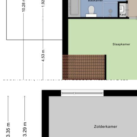
oven, vaatwasser en koelkast. Vanuit de keuken kunt
u tevens de garage bereiken. Via de openslaande
deuren in de woonkamer komt u in de heerlijk ruime
achtertuin met een besloten karakter, veel privacy,
verschillende plekken voor een zithoek. De tuin ligt
op het oosten.
1e verdieping:
Via de trap in de hal komt u op de overloop v.v. kast
met cv-ketel, 3 ruime slaapkamers waarvan de
grootste slaapkamer nog bergruimte achter de
knieschotten heeft. Op deze verdieping vindt u ook
een heerlijk ruime badkamer met ligbad,
douchehoek, wandtoilet en dubbele wastafel. Deze
verdieping is afgewerkt met antraciet tapijt.
2e verdieping:
Via de trap komt u op de ruime zolder u kunt hier nog
doen wat u wilt, misschien uw kantoor op zolder? Of
een hobbyruimte? Of een 4e slaapkamer? Ook vindt
u hier tevens een behoorlijke bergruimte achter de
knieschotten en de WTW-unit.
Bijzonderheden: