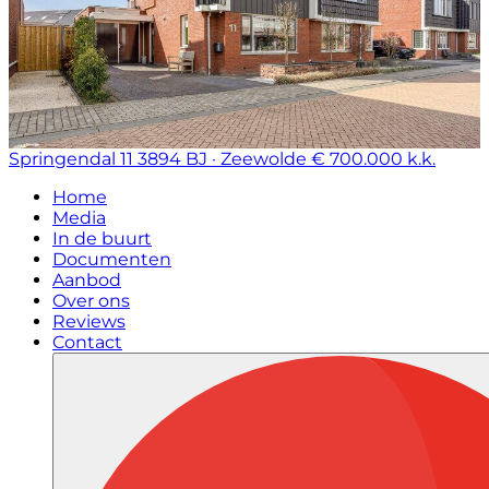
Springendal 11
3894 BJ · Zeewolde
€ 700.000 k.k.
Home
Media
In de buurt
Documenten
Aanbod
Over ons
Reviews
Contact