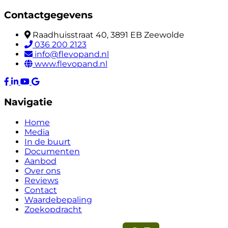
Contactgegevens
Raadhuisstraat 40, 3891 EB Zeewolde
036 200 2123
info@flevopand.nl
www.flevopand.nl
Navigatie
Home
Media
In de buurt
Documenten
Aanbod
Over ons
Reviews
Contact
Waardebepaling
Zoekopdracht