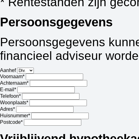
* Rentestanden zijn geco
Persoonsgegevens
Persoonsgegevens kunnen
financieel adviseur worde
Aanhef
Voornaam*
Achternaam*
E-mail*
Telefoon*
Woonplaats*
Adres*
Huisnummer*
Postcode*
Vrijblijvend hypotheeka