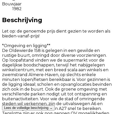
Bouwjaar
1982
Beschrijving
Let op: de genoemde prijs dient gezien te worden als
bieden-vanaf-prijs!
*Omgeving en ligging**
De Oldewierde 158 is gelegen in een gewilde en
rustige buurt, omringd door diverse voorzieningen.
Op loopafstand vinden we de supermarkt voor de
dagelijkse boodschappen, terwijl het nabijgelegen
winkelcentrum, met een breed scala aan winkels en
zwemstrand Almere-Haven, op slechts enkele
minuten lopen/fietsen bereikbaar is. Voor gezinnen is
de ligging ideaal; scholen en opvanglocaties bevinden
zich ook in de buurt. Ook de groene omgeving met
verschillende parken nodigt uit tot ontspanning en
buitenactiviteiten. Voor wie de stad of omringende
steden wil verkennen, zijn de uitvalswegen A6 en
Lees de volledige beschrijving →
aansluitingen naar de A1 en A27 snel te bereiken.
Tenslotte zijn er ook nog genoeg OV mogelijkheden