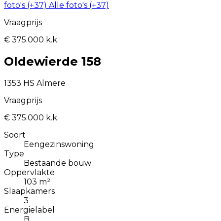
foto's (+37)
Alle foto's (+37)
Vraagprijs
€ 375.000 k.k.
Oldewierde 158
1353 HS Almere
Vraagprijs
€ 375.000 k.k.
Soort
Eengezinswoning
Type
Bestaande bouw
Oppervlakte
103 m²
Slaapkamers
3
Energielabel
B