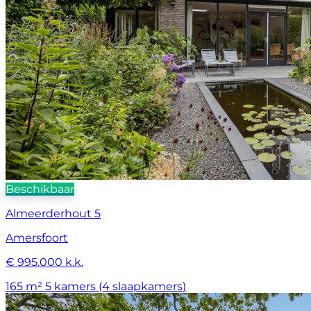
Beschikbaar
Almeerderhout 5
Amersfoort
€ 995.000 k.k.
165 m²
5 kamers (4 slaapkamers)