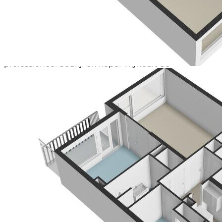
toe te passen voor het geven van een indicatie van
de gebruiksoppervlakte. De Meetinstructie sluit
verschillen in meetuitkomsten niet volledig uit door
bijvoorbeeld interpretatieverschillen, afrondingen en
beperkingen bij het uitvoeren van een meting. De
woning is gemeten door een betrouwbaar
professioneel bedrijf en koper vrijwaart de
medewerkers van Voorma & Millenaar makelaars o.g.
en de verkoper voor eventuele afwijkingen in de
opgegeven maten. Koper verklaart in de gelegenheid
te zijn gesteld om het verkochte zelf te (laten) meten
conform NEN 2580.
*** This Property is listed by an MVA Certified Expat
Broker ***
Mr. F.A. van Hallweg 112
Spacious 4-Room Apartment with Balcony in a Prime
Location in the Heart of Amstelveen
Situated in a central location in the popular Stadshart
(city centre) of Amstelveen, this spacious four-room
apartment features three bedrooms, a bright living
room, and a balcony. The property offers a practical