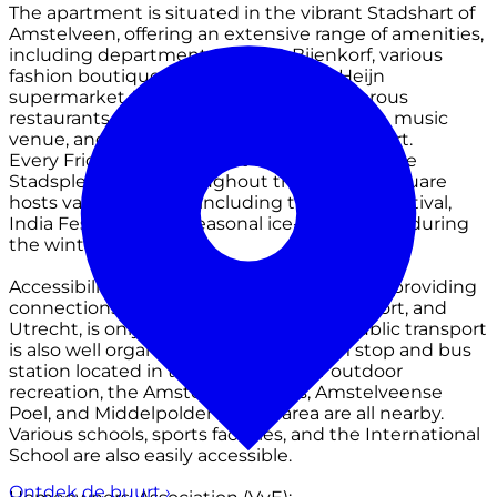
The apartment is situated in the vibrant Stadshart of
Amstelveen, offering an extensive range of amenities,
including department store De Bijenkorf, various
fashion boutiques, and a large Albert Heijn
supermarket. The area also boasts numerous
restaurants, cafés, a library, theatre, cinema, music
venue, and the Cobra Museum of Modern Art.
Every Friday, a local market takes place on the
Stadsplein, while throughout the year the square
hosts various events, including the Japan Festival,
India Festival, and a seasonal ice-skating rink during
the winter months.
Accessibility is excellent. The A9 motorway, providing
connections to Amsterdam, Schiphol Airport, and
Utrecht, is only a short distance away. Public transport
is also well organized, with both a tram stop and bus
station located in the Stadshart. For outdoor
recreation, the Amsterdamse Bos, Amstelveense
Poel, and Middelpolder nature area are all nearby.
Various schools, sports facilities, and the International
School are also easily accessible.
Ontdek de buurt
›