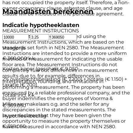
has not occupied the property itself. Therefore, a non-
owner-occupancy clause, asbestos clause, and age
Maandlasten berekenen
clause will be included in the purchase agreement.
Indicatie hypotheeklasten
MEASUREMENT INSTRUCTIONS
The property has been measured using the
Measurement Instructions, which are based on the
standards set forth in NEN 2580. The Measurement
Vraagprijs
Instructions are intended to provide a more uniform
€ 360.000 k.k.
method of measurement for indicating the usable
floor area. The Measurement Instructions do not
Kosten koper (geschat):
€ 9.050
completely rule out differences in measurement
results due to, for example, differences in
2% overdrachtsbelasting (€ 7.200) + notaris (€ 1.150) +
interpretation, rounding, and limitations in
taxatie (€ 700)
performing a measurement. The property has been
measured by a reliable professional company, and the
Totaal incl. k.k.
buyer indemnifies the employees of Voorma &
Millenaar makelaars o.g. and the seller for any
€ 369.050
discrepancies in the stated measurements. The
buyer declares that they have been given the
Hypotheekbedrag
opportunity to measure the property themselves or
€ 359.050
have it measured in accordance with NEN 2580.