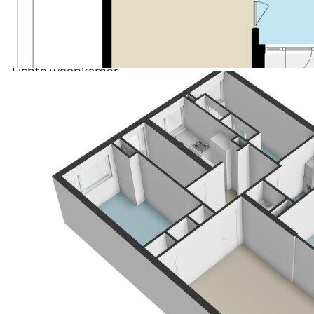
geactualiseerd en loopt tot 2054.
Bijzonderheden
• Gelegen op de derde verdieping van een galerijflat
• Drie slaapkamers
• Lichte woonkamer
• Separate keuken
• VvE kosten € 223,67 per maand
• Gelegen in het Stadshart van Amstelveen
• Uitstekende bereikbaarheid met auto en openbaar
vervoer
• Nabij winkels, horeca, scholen en
recreatievoorzieningen
• Oplevering in overleg, kan spoedig
• Niet zelf-bewoningsclausule, asbestclausule en
ouderdomsclausule van toepassing
Meetinstructie
Het verkochte is gemeten met gebruikmaking van
de Meetinstructie, gebaseerd op de normen zoals
vastgelegd in NEN 2580. De Meetinstructie is
bedoeld om een meer eenduidige manier van meten