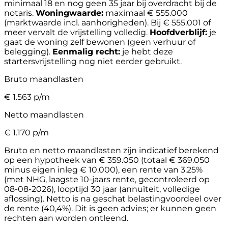
minimaal 18 en nog geen 35 jaar bij overdracht bij de
notaris.
Woningwaarde:
maximaal € 555.000
(marktwaarde incl. aanhorigheden). Bij € 555.001 of
meer vervalt de vrijstelling volledig.
Hoofdverblijf:
je
gaat de woning zelf bewonen (geen verhuur of
belegging).
Eenmalig recht:
je hebt deze
startersvrijstelling nog niet eerder gebruikt.
Bruto maandlasten
€
1.563
p/m
Netto maandlasten
€
1.170
p/m
Bruto en netto maandlasten zijn indicatief berekend
op een hypotheek van € 359.050 (totaal € 369.050
minus eigen inleg € 10.000), een rente van 3.25%
(met NHG, laagste 10-jaars rente, gecontroleerd op
08-08-2026), looptijd 30 jaar (annuïteit, volledige
aflossing). Netto is na geschat belastingvoordeel over
de rente (40,4%). Dit is geen advies; er kunnen geen
rechten aan worden ontleend.