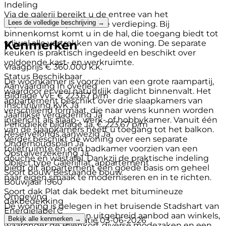
Indeling
Via de galerij bereikt u de entree van het
Lees de volledige beschrijving →
appartement op de derde verdieping. Bij
binnenkomst komt u in de hal, die toegang biedt tot
Kenmerken
vrijwel alle vertrekken van de woning. De separate
keuken is praktisch ingedeeld en beschikt over
voldoende kast- en werkruimte.
Vraagprijs
€ 360.000 k.k.
Status
Beschikbaar
De woonkamer is voorzien van een grote raampartij,
Aanvaarding
In overleg
waardoor er veel natuurlijk daglicht binnenvalt. Het
Bijdrage VvE
€ 223.67 p/m
appartement beschikt over drie slaapkamers van
Inschrijving KvK
Ja
verschillend formaat, die naar wens kunnen worden
Jaarlijkse vergadering
Ja
ingericht als slaap-, werk- of hobbykamer. Vanuit één
Periodieke bijdrage
Ja, € 223.67 p/m
van de slaapkamers heeft u toegang tot het balkon.
Reservefonds aanwezig
Ja
Verder beschikt de woning over een separate
Onderhoudsplan
Ja
toiletruimte en een badkamer voorzien van een
Opstalverzekering
Ja
douche en wastafel. Dankzij de praktische indeling
Object type
Galerijflat, appartement
biedt dit appartement een goede basis om geheel
Soort bouw
Bestaande bouw
naar eigen smaak te moderniseren en in te richten.
Bouwjaar
1960
Soort dak
Plat dak bedekt met bitumineuze
Omgeving
dakbedekking
De woning is gelegen in het bruisende Stadshart van
Energielabel
C
Amstelveen, met een uitgebreid aanbod aan winkels,
Bekijk alle kenmerken →
Energielabel registratie
03-06-2026
waaronder de Bijenkorf, diverse modezaken en een