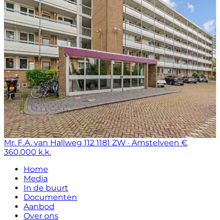
Mr. F.A. van Hallweg 112
1181 ZW · Amstelveen
€
360.000 k.k.
Home
Media
In de buurt
Documenten
Aanbod
Over ons