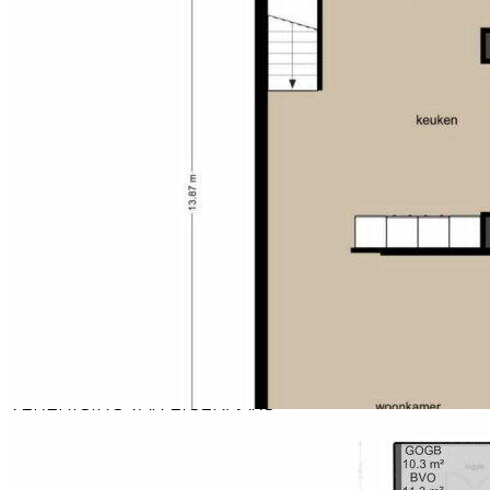
eetgelegenheden als Hotel Jakarta met bakkerij
Westers, Harbour Club Oost, Lloyd Hotel, café De Zuid,
Pepe Nero en Kanis en Meiland lokken veel
bezoekers en geeft het eiland een levendig karakter.
Voor de dagelijkse boodschappen ligt winkelcentrum
Brazilië op enkele fietsminuten (met o.a. een Albert
Heijn, Jumbo, Hema, Kruidvat, Etos, Bruna, Grape
district, een slagerij, een kaaswinkel, een viswinkel,
etc.) van het appartement en de warme bakker zit op
de hoek van de KNSM-LAAN. Langs ’t IJ is het
ongeveer 15 minuten fietsen om de binnenstad te
bereiken en de hippe Javastraat ligt op slechts 10
minuten fietsen. Een bushalte bevindt zich op 50m
en een tramhalte op 400m afstand van het
appartement. Met de auto is de Ring A-10 via de Piet
Heintunnel snel te bereiken. In de nabije omgeving is
er een mogelijkheid om een bootje aan te leggen en
met de pont bent u in enkele minuten in Noord.
VERENIGING VAN EIGENAARS
Het pand is in 1992 gesplitst in 52 woningen met 50
parkeerplaatsen. Binnen de actieve VvE Diogenes
wordt op regelmatige basis vergaderd en onderhoud
verricht. Het beheer wordt verzorgd door Mijn