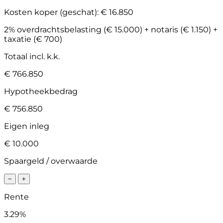
Kosten koper (geschat):
€ 16.850
2% overdrachtsbelasting (€ 15.000) + notaris (€ 1.150) +
taxatie (€ 700)
Totaal incl. k.k.
€ 766.850
Hypotheekbedrag
€ 756.850
Eigen inleg
€ 10.000
Spaargeld / overwaarde
−
+
Rente
3.29%