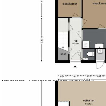
Ruime en lichte leefruimte met aan de ene zijde een
kabel
royale woonkeuken (2023), voorzien van veel
Schuur / berging
Inpandig
kastruimte, een hardstenen werkblad en diverse
Soort garage
Inpandig, parkeerkelder en
inbouwapparatuur (o.a. oven, combi-oven/magnetron,
parkeerplaats
vaatwasser, inductiekookplaat, afzuigkap en
Capaciteit (garage)
1
koel-/vriescombinatie). Hier is volop ruimte voor een
Voorzieningen (garage)
Elektrische deur
grote eettafel. Aangrenzend ligt het zonnige terras op
het zuiden (ca.10m²), ideaal om de hele dag van de
zon te genieten. Aan de andere zijde bevindt zich het
comfortabele zitgedeelte met een prachtig vrij
uitzicht over het IJ.
Overig
De woning is in 2023 voorzien van een lichte
laminaatvloer. In de onderbouw bevinden zich een
ruime berging en een privé parkeerplaats.
OMGEVING
Het complex is gelegen in het populaire Oostelijk
Havengebied tussen de Ertshaven en ‘t IJ op het
KNSM-Eiland. Een aantrekkelijke woonomgeving met
architectuur van internationale allure. Het hippe
winkelaanbod van o.a. Sissy Boy, D-Vine, Robuust
Amsterdam, Loods 6 en bekende café- en