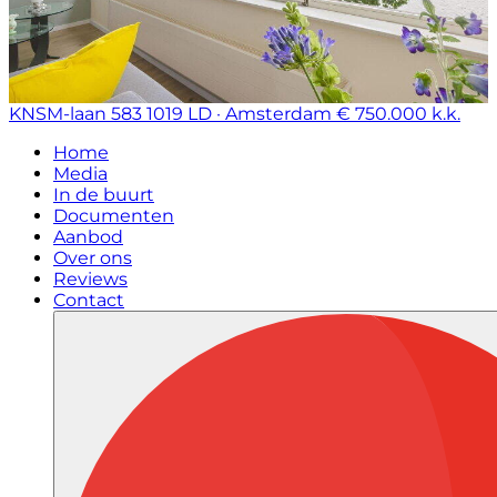
KNSM-laan 583
1019 LD · Amsterdam
€ 750.000 k.k.
Home
Media
In de buurt
Documenten
Aanbod
Over ons
Reviews
Contact