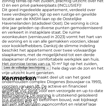
zonnig terras op het zuiden, prachtig uitzicht over het
IJ én een privé parkeerplaats (INCLUSIEF)!
Dit goed ingedeelde appartement, verdeeld over
twee verdiepingen, ligt op een rustige en gewilde
locatie aan de KNSM-laan op de Oostelijke
Haveneilanden (stadsdeel Oost). De woning is circa
drie jaar geleden op diverse punten gemoderniseerd
en verkeert in instapklare staat. De ruime
woonkeuken (vernieuwd in 2023) vormt het hart van
de woning en is van alle gemakken voorzien, ideaal
voor kookliefhebbers. Dankzij de slimme indeling
beschikt het appartement over twee volwaardige
slaapkamers, met de mogelijkheid tot een derde
slaapkamer of een comfortabele werkplek aan huis.
Het zonnige terras van ca. 10 m² ligt op het zuiden,
Lees de volledige beschrijving →
waardoor je hier vrijwel de hele dag van de zon en het
vrije uitzicht kunt genieten.
Kenmerken
Het appartement maakt deel uit van het goed
onderhouden complex Diogenes (bouwjaar ca. 1993),
voorzien van een lift. De actieve en financieel
Vraagprijs
€ 750.000 k.k.
gezonde VvE zorgt voor een verzorgde en up-to-date
Status
Beschikbaar
leefomgeving. De woning is uitstekend geïsoleerd
Permanente bewoning
Ja
(o.a. dubbel glas en betonnen bouw), wat bijdraagt
Inschrijving KvK
Ja
aan een aangenaam wooncomfort en relatief lage