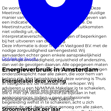
De woning is ingemeten conform NEN2580. Deze
Meetinstructie is bedoeld om een meer eenduidige
manier van meten toe te passen voor het geven van
een indicatie van de gebruiksoppervlakte. De
Meetinstructie sluit verschillen in meetuitkomsten
niet volledig uit, door bijvoorbeeld
interpretatieverschillen, afrondingen of beperkingen
bij het uitvoeren van de meting.
Deze informatie is door Thuis in Vastgoed B.V. met de
nodige zorgvuldigheid samengesteld. Wij
aanvaarden echter geen enkele aansprakelijkheid
Ontdek de buurt
›
voor enige onvolledigheid, onjuistheid of anderszins,
dan wel de gevolgen daarvan. Alle opgegeven maten
Energieverbruik in Amsterdam
en oppervlakten zijn indicatief. Koper heeft zijn eigen
onderzoeksplicht naar alle zaken, die voor hem van
belang zijn. Met betrekking tot deze woning is Thuis
Energielabel deze woning
in Vastgoed B.V. de makelaar van verkoper. Wij
adviseren u een NVM/MVA Makelaar in te schakelen,
Deze woning heeft een energielabel
A
die u met zijn deskundigheid zal bijstaan in het
aankoopproces. Indien u geen professionele
Publicatie energielabel: Niet bekend
begeleiding wenst in te schakelen, acht u zich
volgens de wet deskundige genoeg om alle zaken,
Stroomverbruik per jaar