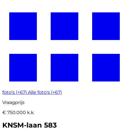
foto's (+67)
Alle foto's (+67)
Vraagprijs
€ 750.000 k.k.
KNSM-laan 583