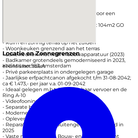
- Lift-installatie aanwezig
- Vrij uitzicht over het IJ
- Twee slaapkamers en mogelijkheid voor een
separate werkplek
- Gemeten volgens NEN 2580-richtlijn: 104m2 GO
Wonen, bruto 123m2
- Actieve en financieel gezonde VvE
- Ruim en zonnig terras op het zuiden
- Woonkeuken grenzend aan het terras
Locatie en Zonnegrenzen
- Luxe keuken met Neff inbouwapparatuur (2023)
- Badkamer grotendeels gemoderniseerd in 2023,
KNSM-laan 583, Amsterdam
evenals het toilet
- Privé parkeerplaats in ondergelegen garage
- Jaarlijkse erfpachtcanon afgekocht t/m 31-08-2042;
ca € 1.473,- per jaar v.a. 01-09-2042
- Ideaal gelegen m.b.t. het openbaar vervoer en de
Ring A-10
- Videofooninstallatie aanwezig
- Separate berging van ca. 8m2
- Moderne CV-installatie (2023)
- Oplevering in overleg (kan snel)
- Reparatie voegwerk buitengevels uitgevoerd in
2025
- Vaste notaris: Dudok Bouw- en vastgoedrecht