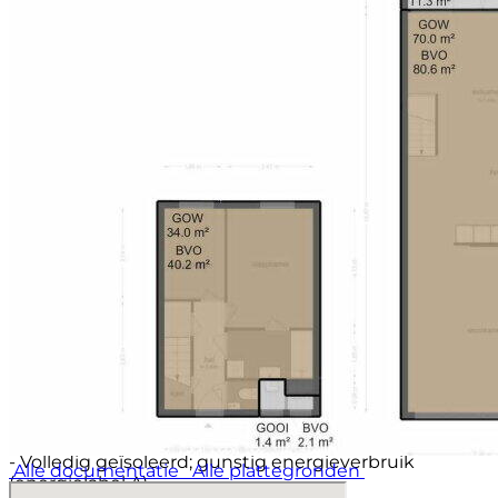
Huishouding. Er is een MJOP, huishoudelijk
reglement en het saldo van de reserveringen
bedraagt per 31-12-2025 ca. € 335.000,-; de
maandelijkse servicekosten bedragen € 303,75,-. Via
ons kantoor zijn alle relevante stukken op te vragen.
EIGENDOMSSITIATIE
De woning is gelegen op erfpachtgrond van de
gemeente Amsterdam. De algemene bepalingen
voor eeuwigdurende erfpacht d.d. 2016 zijn van
toepassing. De jaarlijkse canon is afgekocht t/m 31
augustus 2042. De huidige eigenaar heeft tijdig
gebruik gemaakt van de mogelijkheid om onder
gunstige voorwaarden over te stappen naar
eeuwigdurende erfpacht; in 2024 is de akte verleden.
De jaarlijkse canon zal aan het eind van het tijdvak
(dus per 2042) ca. € 1.473,- gaan bedragen (geen
rekening gehouden met indexering.)
BIJZONDERHEDEN
- Bouwjaar ca. 1993
- Volledig geïsoleerd; gunstig energieverbruik
Alle documentatie
Alle plattegronden
(energielabel A)